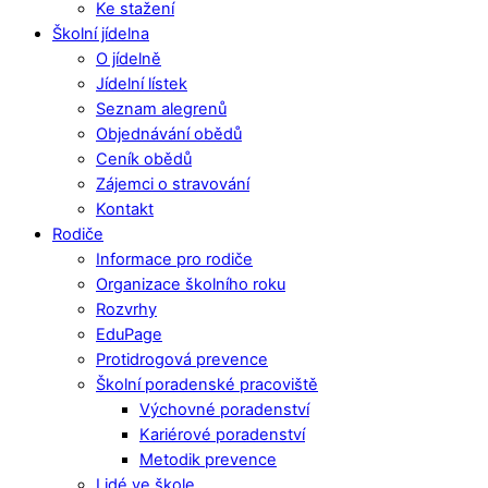
Ke stažení
Školní jídelna
O jídelně
Jídelní lístek
Seznam alegrenů
Objednávání obědů
Ceník obědů
Zájemci o stravování
Kontakt
Rodiče
Informace pro rodiče
Organizace školního roku
Rozvrhy
EduPage
Protidrogová prevence
Školní poradenské pracoviště
Výchovné poradenství
Kariérové poradenství
Metodik prevence
Lidé ve škole