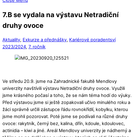
Close Menu
7.B se vydala na výstavu Netradiční
druhy ovoce
Aktuality
,
Exkurze a přednášky
,
Kariérové poradentsví
2023/2024
,
7. ročník
Ve středu 20.9. jsme na Zahradnické fakultě Mendlovy
univerzity navštívili výstavu Netradiční druhy ovoce. Využili
jsme krásného počasí a toho, že se nám téma hodí do výuky.
Před výstavou jsme si ještě zopakovali učivo minulého roku a
žáci správně určili zástupce řádu rovnokřídlí, kobylku, kterou
jsme mohli pozorovat. Poté jsme se podívali na různé druhy
ovoce: rakytník, černý bez, kalina, dřín, kdoule, kdoulovec,
actinidia – kiwi a jiné. Areál Mendlovy univerzity je nádherný a