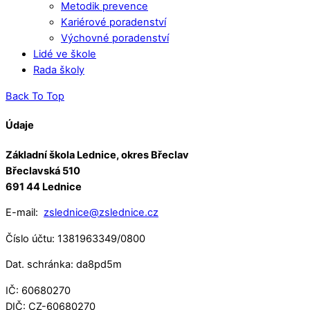
Metodik prevence
Kariérové poradenství
Výchovné poradenství
Lidé ve škole
Rada školy
Back To Top
Údaje
Základní škola Lednice, okres Břeclav
Břeclavská 510
691 44 Lednice
E-mail:
zslednice@zslednice.cz
Číslo účtu: 1381963349/0800
Dat. schránka: da8pd5m
IČ: 60680270
DIČ: CZ-60680270