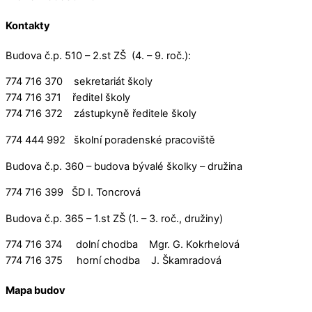
Kontakty
Budova č.p. 510 – 2.st ZŠ (4. – 9. roč.):
774 716 370 sekretariát školy
774 716 371 ředitel školy
774 716 372 zástupkyně ředitele školy
774 444 992 školní poradenské pracoviště
Budova č.p. 360 – budova bývalé školky – družina
774 716 399 ŠD I. Toncrová
Budova č.p. 365 – 1.st ZŠ (1. – 3. roč., družiny)
774 716 374 dolní chodba Mgr. G. Kokrhelová
774 716 375 horní chodba J. Škamradová
Mapa budov