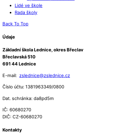
Lidé ve škole
Rada školy
Back To Top
Údaje
Základní škola Lednice, okres Břeclav
Břeclavská 510
691 44 Lednice
E-mail:
zslednice@zslednice.cz
Číslo účtu: 1381963349/0800
Dat. schránka: da8pd5m
IČ: 60680270
DIČ: CZ-60680270
Kontakty