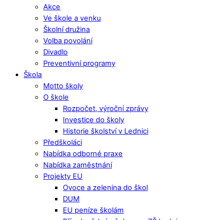
Akce
Ve škole a venku
Školní družina
Volba povolání
Divadlo
Preventivní programy
Škola
Motto školy
O škole
Rozpočet, výroční zprávy
Investice do školy
Historie školství v Lednici
Předškoláci
Nabídka odborné praxe
Nabídka zaměstnání
Projekty EU
Ovoce a zelenina do škol
DUM
EU peníze školám