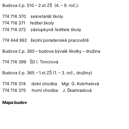
Budova č.p. 510 – 2.st ZŠ (4. – 9. roč.):
774 716 370 sekretariát školy
774 716 371 ředitel školy
774 716 372 zástupkyně ředitele školy
774 444 992 školní poradenské pracoviště
Budova č.p. 360 – budova bývalé školky – družina
774 716 399 ŠD I. Toncrová
Budova č.p. 365 – 1.st ZŠ (1. – 3. roč., družiny)
774 716 374 dolní chodba Mgr. G. Kokrhelová
774 716 375 horní chodba J. Škamradová
Mapa budov