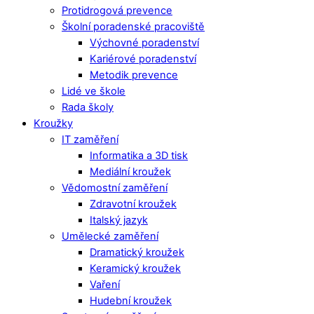
Protidrogová prevence
Školní poradenské pracoviště
Výchovné poradenství
Kariérové poradenství
Metodik prevence
Lidé ve škole
Rada školy
Kroužky
IT zaměření
Informatika a 3D tisk
Mediální kroužek
Vědomostní zaměření
Zdravotní kroužek
Italský jazyk
Umělecké zaměření
Dramatický kroužek
Keramický kroužek
Vaření
Hudební kroužek