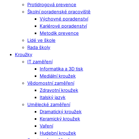
Protidrogová prevence
Školní poradenské pracoviště
Výchovné poradenství
Kariérové poradenství
Metodik prevence
Lidé ve škole
Rada školy
Kroužky
IT zaměření
Informatika a 3D tisk
Mediální kroužek
Vědomostní zaměření
Zdravotní kroužek
Italský jazyk
Umělecké zaměření
Dramatický kroužek
Keramický kroužek
Vaření
Hudební kroužek