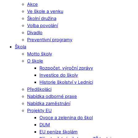
Akce
Ve škole a venku
Školní družina
Volba povolání
Divadlo
Preventivní programy
Škola
Motto školy
O škole
Rozpočet, výroční zprávy
Investice do školy
Historie školství v Lednici
Předškoláci
Nabídka odborné praxe
Nabídka zaměstnání
Projekty EU
Ovoce a zelenina do škol
DUM
EU peníze školám