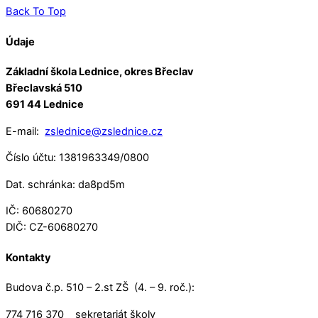
Back To Top
Údaje
Základní škola Lednice, okres Břeclav
Břeclavská 510
691 44 Lednice
E-mail:
zslednice@zslednice.cz
Číslo účtu: 1381963349/0800
Dat. schránka: da8pd5m
IČ: 60680270
DIČ: CZ-60680270
Kontakty
Budova č.p. 510 – 2.st ZŠ (4. – 9. roč.):
774 716 370 sekretariát školy