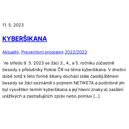
11. 5. 2023
KYBERŠIKANA
Aktuality
,
Preventivní programy
2022/2023
Ve středu 9. 5. 2023 se žáci 3., 4., a 5. ročníku zúčastnili
besedy s příslušníky Policie ČR na téma kyberšikana. V dnešní
době totiž k této formě šikany dochází stále častěji.Během
besedy se žáci seznámili s pojmem NETIKETA a podrobně jim
byl vysvětlen termín kyberšikana a její hlavní znaky:a) zasílání
urážlivých a zastrašujících zpráv nebo pomluv […]