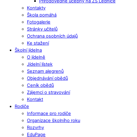
Přírodovědné učebny na ZŠ Lednice
Kontakty
Škola pomáhá
Fotogalerie
Stránky učitelů
Ochrana osobních údajů
Ke stažení
Školní jídelna
O jídelně
Jídelní lístek
Seznam alegrenů
Objednávání obědů
Ceník obědů
Zájemci o stravování
Kontakt
Rodiče
Informace pro rodiče
Organizace školního roku
Rozvrhy
EduPage