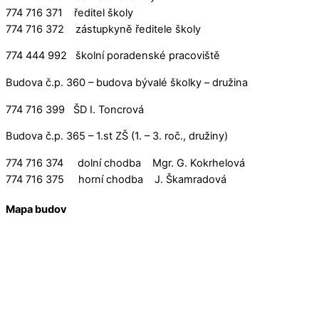
774 716 371 ředitel školy
774 716 372 zástupkyně ředitele školy
774 444 992 školní poradenské pracoviště
Budova č.p. 360 – budova bývalé školky – družina
774 716 399 ŠD I. Toncrová
Budova č.p. 365 – 1.st ZŠ (1. – 3. roč., družiny)
774 716 374 dolní chodba Mgr. G. Kokrhelová
774 716 375 horní chodba J. Škamradová
Mapa budov