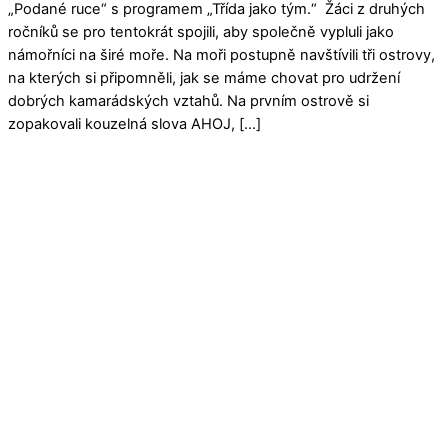
„Podané ruce“ s programem „Třída jako tým.“ Žáci z druhých
ročníků se pro tentokrát spojili, aby společně vypluli jako
námořníci na širé moře. Na moři postupně navštívili tři ostrovy,
na kterých si připomněli, jak se máme chovat pro udržení
dobrých kamarádských vztahů. Na prvním ostrově si
zopakovali kouzelná slova AHOJ, […]