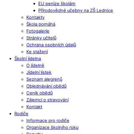
EU peníze školám
Přírodovědné učebny na ZŠ Lednice
Kontakty
Škola pomáhá
Fotogalerie
Stránky učitelů
Ochrana osobních údajů
Ke stažení
Školní jídelna
O jídelně
Jídelní lístek
Seznam alegrenů
Objednávání obědů
Ceník obědů
Zájemci o stravování
Kontakt
Rodiče
Informace pro rodiče
Organizace školního roku