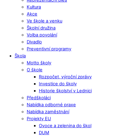
Kultura
Akce
Ve škole a venku
Školní družina
Volba povolání
Divadlo
Preventivní programy
Škola
Motto školy
O škole
Rozpočet, výroční zprávy
Investice do školy
Historie školství v Lednici
Předškoláci
Nabídka odborné praxe
Nabídka zaměstnání
Projekty EU
Ovoce a zelenina do škol
DUM