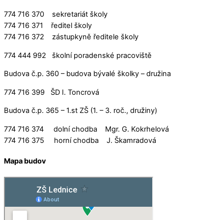
774 716 370 sekretariát školy
774 716 371 ředitel školy
774 716 372 zástupkyně ředitele školy
774 444 992 školní poradenské pracoviště
Budova č.p. 360 – budova bývalé školky – družina
774 716 399 ŠD I. Toncrová
Budova č.p. 365 – 1.st ZŠ (1. – 3. roč., družiny)
774 716 374 dolní chodba Mgr. G. Kokrhelová
774 716 375 horní chodba J. Škamradová
Mapa budov