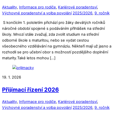
Aktuality
,
Informace pro rodiče
,
Kariérové poradentsví
,
Výchovné poradenství a volba povolání
2025/2026
,
9. ročník
S končícím 1. pololetím přichází pro žáky devátých ročníků
náročné období spojené s podáváním přihlášek na střední
školy. Mnozí stále zvažují, zda zvolit studium na střední
odborné škole s maturitou, nebo se vydat cestou
všeobecného vzdělávání na gymnáziu. Někteří mají už jasno a
rozhodli se pro učební obor s možností pozdějšího doplnění
maturity.Také letos mohou […]
19. 1. 2026
Přijímací řízení 2026
Aktuality
,
Informace pro rodiče
,
Kariérové poradentsví
,
Výchovné poradenství a volba povolání
2025/2026
,
9. ročník