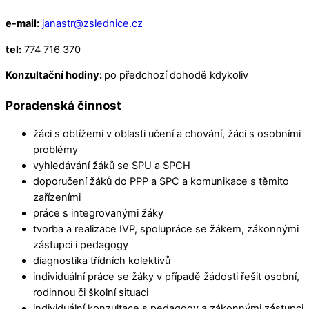
e-mail:
janastr@zslednice.cz
tel:
774 716 370
Konzultační hodiny:
po předchozí dohodě kdykoliv
Poradenská činnost
žáci s obtížemi v oblasti učení a chování, žáci s osobními
problémy
vyhledávání žáků se SPU a SPCH
doporučení žáků do PPP a SPC a komunikace s těmito
zařízeními
práce s integrovanými žáky
tvorba a realizace IVP, spolupráce se žákem, zákonnými
zástupci i pedagogy
diagnostika třídních kolektivů
individuální práce se žáky v případě žádosti řešit osobní,
rodinnou či školní situaci
individuální konzultace s pedagogy a zákonnými zástupci