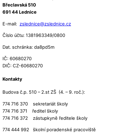
Břeclavská 510
691 44 Lednice
E-mail:
zslednice@zslednice.cz
Číslo účtu: 1381963349/0800
Dat. schránka: da8pd5m
IČ: 60680270
DIČ: CZ-60680270
Kontakty
Budova č.p. 510 – 2.st ZŠ (4. – 9. roč.):
774 716 370 sekretariát školy
774 716 371 ředitel školy
774 716 372 zástupkyně ředitele školy
774 444 992 školní poradenské pracoviště