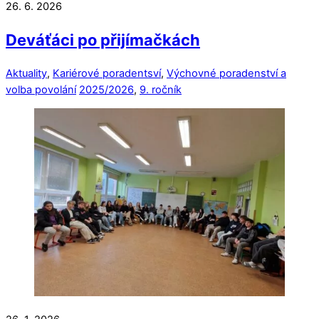
26. 6. 2026
Deváťáci po přijímačkách
Aktuality
,
Kariérové poradentsví
,
Výchovné poradenství a
volba povolání
2025/2026
,
9. ročník