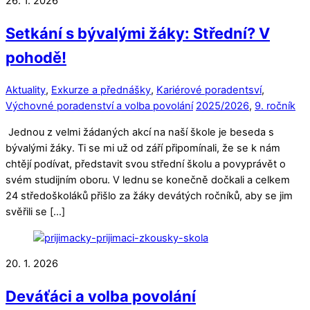
26. 1. 2026
Setkání s bývalými žáky: Střední? V
pohodě!
Aktuality
,
Exkurze a přednášky
,
Kariérové poradentsví
,
Výchovné poradenství a volba povolání
2025/2026
,
9. ročník
Jednou z velmi žádaných akcí na naší škole je beseda s
bývalými žáky. Ti se mi už od září připomínali, že se k nám
chtějí podívat, představit svou střední školu a povyprávět o
svém studijním oboru. V lednu se konečně dočkali a celkem
24 středoškoláků přišlo za žáky devátých ročníků, aby se jim
svěřili se […]
20. 1. 2026
Deváťáci a volba povolání