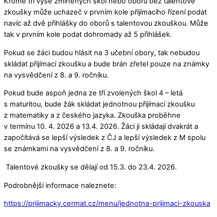
Kromě tří výše zmíněných škol nebo oborů bez talentové
zkoušky může uchazeč v prvním kole přijímacího řízení podat
navíc až dvě přihlášky do oborů s talentovou zkouškou. Může
tak v prvním kole podat dohromady až 5 přihlášek.
Pokud se žáci budou hlásit na 3 učební obory, tak nebudou
skládat přijímací zkoušku a bude brán zřetel pouze na známky
na vysvědčení z 8. a 9. ročníku.
Pokud bude aspoň jedna ze tří zvolených škol 4 – letá
s maturitou, bude žák skládat jednotnou přijímací zkoušku
z matematiky a z českého jazyka. Zkouška proběhne
v termínu 10. 4. 2026 a 13.4. 2026. Žáci ji skládají dvakrát a
započítává se lepší výsledek z ČJ a lepší výsledek z M spolu
se známkami na vysvědčení z 8. a 9. ročníku.
Talentové zkoušky se dělají od 15.3. do 23.4. 2026.
Podrobnější informace naleznete:
https://prijimacky.cermat.cz/menu/jednotna-prijimaci-zkouska