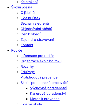
Ke stažení
Školní jídelna
O jídelně
Jídelní lístek
Seznam alegrenů
Objednávání obědů
Ceník obědů
Zájemci o stravování
Kontakt
Rodiče
Informace pro rodiče
Organizace školního roku
Rozvrhy
EduPage
Protidrogová prevence
Školní poradenské pracoviště
Výchovné poradenství
Kariérové poradenství
Metodik prevence
Lidé ve škole