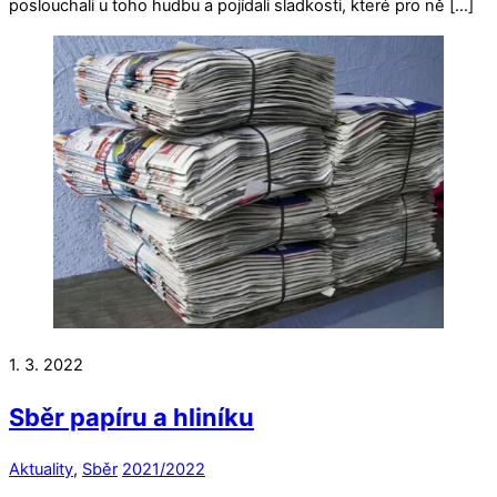
poslouchali u toho hudbu a pojídali sladkosti, které pro ně […]
1. 3. 2022
Sběr papíru a hliníku
Aktuality
,
Sběr
2021/2022