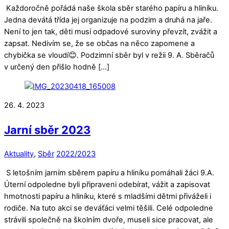
Každoročně pořádá naše škola sběr starého papíru a hliníku.
Jedna devátá třída jej organizuje na podzim a druhá na jaře.
Není to jen tak, děti musí odpadové suroviny převzít, zvážit a
zapsat. Nedivím se, že se občas na něco zapomene a
chybička se vloudí😊. Podzimní sběr byl v režii 9. A. Sběračů
v určený den přišlo hodně […]
26. 4. 2023
Jarní sběr 2023
Aktuality
,
Sběr
2022/2023
S letošním jarním sběrem papíru a hliníku pomáhali žáci 9.A.
Úterní odpoledne byli připraveni odebírat, vážit a zapisovat
hmotnosti papíru a hliníku, které s mladšími dětmi přiváželi i
rodiče. Na tuto akci se deváťáci velmi těšili. Celé odpoledne
strávili společně na školním dvoře, museli sice pracovat, ale