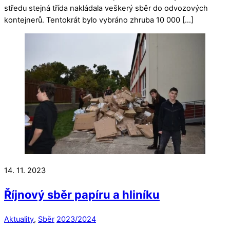
středu stejná třída nakládala veškerý sběr do odvozových
kontejnerů. Tentokrát bylo vybráno zhruba 10 000 […]
14. 11. 2023
Říjnový sběr papíru a hliníku
Aktuality
,
Sběr
2023/2024