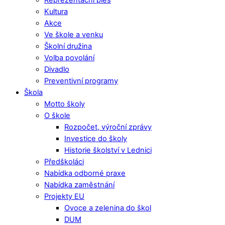
Kultura
Akce
Ve škole a venku
Školní družina
Volba povolání
Divadlo
Preventivní programy
Škola
Motto školy
O škole
Rozpočet, výroční zprávy
Investice do školy
Historie školství v Lednici
Předškoláci
Nabídka odborné praxe
Nabídka zaměstnání
Projekty EU
Ovoce a zelenina do škol
DUM