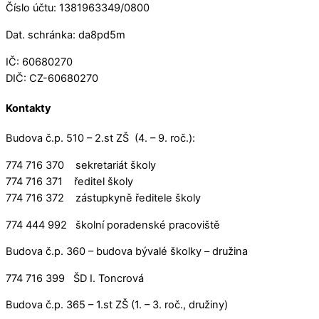
Číslo účtu: 1381963349/0800
Dat. schránka: da8pd5m
IČ: 60680270
DIČ: CZ-60680270
Kontakty
Budova č.p. 510 – 2.st ZŠ (4. – 9. roč.):
774 716 370 sekretariát školy
774 716 371 ředitel školy
774 716 372 zástupkyně ředitele školy
774 444 992 školní poradenské pracoviště
Budova č.p. 360 – budova bývalé školky – družina
774 716 399 ŠD I. Toncrová
Budova č.p. 365 – 1.st ZŠ (1. – 3. roč., družiny)