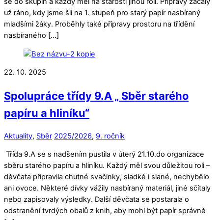
se do skupin a každý měl na starosti jinou roli. Přípravy začaly
už ráno, kdy jsme šli na 1. stupeň pro starý papír nasbíraný
mladšími žáky. Proběhly také přípravy prostoru na třídění
nasbíraného […]
22. 10. 2025
Spolupráce třídy 9.A „ Sběr starého
papíru a hliníku“
Aktuality
,
Sběr
2025/2026
,
9. ročník
Třída 9.A se s nadšením pustila v úterý 21.10.do organizace
sběru starého papíru a hliníku. Každý měl svou důležitou roli –
děvčata připravila chutné svačinky, sladké i slané, nechybělo
ani ovoce. Některé dívky vážily nasbíraný materiál, jiné sčítaly
nebo zapisovaly výsledky. Další děvčata se postarala o
odstranění tvrdých obalů z knih, aby mohl být papír správně