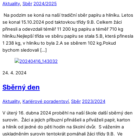
Aktuality
,
Sběr
2024/2025
Na podzim se koná na naší tradiční sběr papíru a hliníku. Letos
se konal 15.10.2024 pod taktovkou třídy 9.B. Celkem žáci
přinesli a odevzdali téměř 11 200 kg papíru a téměř 710 kg
hliníku.Nejlepší třída ve sběru papíru se stala 5.B, která přinesla
1 238 kg, v hliníku to byla 2.A se sběrem 102 kg.Pokud
bychom sledovali […]
24. 4. 2024
Sběrný den
Aktuality
,
Kariérové poradentsví
,
Sběr
2023/2024
V úterý 16. dubna 2024 proběhl na naší škole další sběrný den
surovin. Žáci a jejich příbuzní přinášeli a přiváželi papír, karton
a hliník od jedné do pěti hodin na školní dvůr. S vážením a
uskladněním surovin tentokrát pomáhali žáci třídy 9.B. Ve