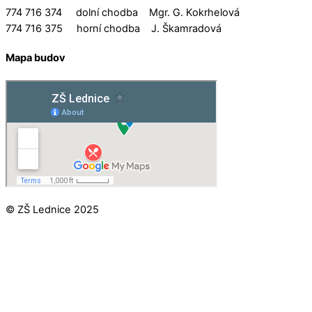
774 716 374 dolní chodba Mgr. G. Kokrhelová
774 716 375 horní chodba J. Škamradová
Mapa budov
© ZŠ Lednice 2025