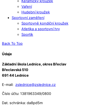
Keramický kroužek
Vaření
Hudební kroužek
Sportovní zaměření
Sportovně kondiční kroužek
Atletika a sportovní hry
Sportík
Back To Top
Údaje
Základní škola Lednice, okres Břeclav
Břeclavská 510
691 44 Lednice
E-mail:
zslednice@zslednice.cz
Číslo účtu: 1381963349/0800
Dat. schránka: da8pd5m