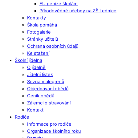
EU peníze školám
Přírodovědné učebny na ZŠ Lednice
Kontakty
Škola pomáhá
Fotogalerie
Stránky učitelů
Ochrana osobních údajů
Ke stažení
Školní jídelna
O jídelně
Jídelní lístek
Seznam alegrenů
Objednávání obědů
Ceník obědů
Zájemci o stravování
Kontakt
Rodiče
Informace pro rodiče
Organizace školního roku