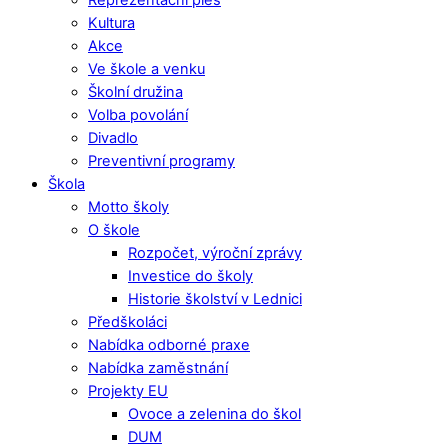
Kultura
Akce
Ve škole a venku
Školní družina
Volba povolání
Divadlo
Preventivní programy
Škola
Motto školy
O škole
Rozpočet, výroční zprávy
Investice do školy
Historie školství v Lednici
Předškoláci
Nabídka odborné praxe
Nabídka zaměstnání
Projekty EU
Ovoce a zelenina do škol
DUM