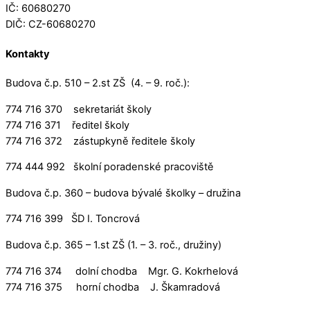
IČ: 60680270
DIČ: CZ-60680270
Kontakty
Budova č.p. 510 – 2.st ZŠ (4. – 9. roč.):
774 716 370 sekretariát školy
774 716 371 ředitel školy
774 716 372 zástupkyně ředitele školy
774 444 992 školní poradenské pracoviště
Budova č.p. 360 – budova bývalé školky – družina
774 716 399 ŠD I. Toncrová
Budova č.p. 365 – 1.st ZŠ (1. – 3. roč., družiny)
774 716 374 dolní chodba Mgr. G. Kokrhelová
774 716 375 horní chodba J. Škamradová