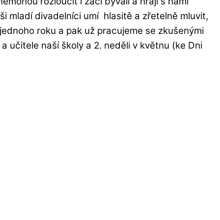
mohou rozloučit i žáci bývalí a hrají s námi
i mladí divadelníci umí hlasitě a zřetelně mluvit,
hu jednoho roku a pak už pracujeme se zkušenými
učitele naší školy a 2. neděli v květnu (ke Dni