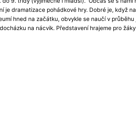
o 9. třídy (výjimečně i mladší). Občas se s námi ne
lní je dramatizace pohádkové hry. Dobré je, když naš
co neumí hned na začátku, obvykle se naučí v průbě
docházku na nácvik. Představení hrajeme pro žáky a 