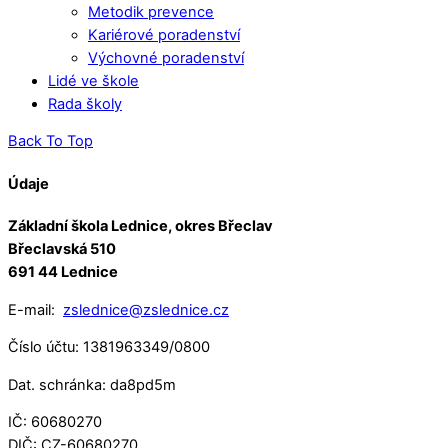
Metodik prevence
Kariérové poradenství
Výchovné poradenství
Lidé ve škole
Rada školy
Back To Top
Údaje
Základní škola Lednice, okres Břeclav
Břeclavská 510
691 44 Lednice
E-mail:
zslednice@zslednice.cz
Číslo účtu: 1381963349/0800
Dat. schránka: da8pd5m
IČ: 60680270
DIČ: CZ-60680270