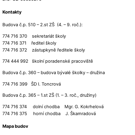
Kontakty
Budova č.p. 510 – 2.st ZŠ (4. – 9. roč.):
774 716 370 sekretariát školy
774 716 371 ředitel školy
774 716 372 zástupkyně ředitele školy
774 444 992 školní poradenské pracoviště
Budova č.p. 360 – budova bývalé školky – družina
774 716 399 ŠD I. Toncrová
Budova č.p. 365 – 1.st ZŠ (1. – 3. roč., družiny)
774 716 374 dolní chodba Mgr. G. Kokrhelová
774 716 375 horní chodba J. Škamradová
Mapa budov