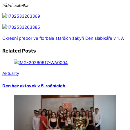
třídní učitelka
Okresní přebor ve florbale starších žákyň
Den slabikáře v 1. A
Related Posts
Aktuality
Den bez aktovek v 5. ročnících