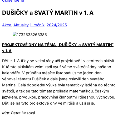
Close Menu
DUŠIČKY a SVATÝ MARTIN v 1. A
Akce
,
Aktuality
1. ročník
,
2024/2025
PROJEKTOVÉ DNY NA TÉMA
„ DUŠIČKY
a
SVATÝ MARTIN“
v 1. A
Děti z 1. A třídy se velmi rády učí projektově i v centrech aktivit.
K těmto aktivitám velmi rádi využíváme sváteční dny našeho
kalendáře. V průběhu měsíce listopadu jsme jeden den
věnovali tématu Dušiček a dále jsme oslavili den svatého
Martina. Celá dopolední výuka byla tematicky laděna do těchto
svátků, a tak se tato témata prolínala matematikou, českým
jazykem, prvoukou, pracovními činnostmi i tělesnou výchovou.
Děti se na tyto projektové dny velmi těší a užijí si je.
Mgr. Petra Kosová