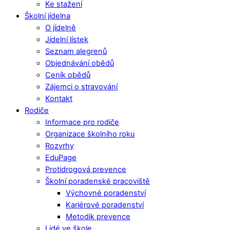
Ke stažení
Školní jídelna
O jídelně
Jídelní lístek
Seznam alegrenů
Objednávání obědů
Ceník obědů
Zájemci o stravování
Kontakt
Rodiče
Informace pro rodiče
Organizace školního roku
Rozvrhy
EduPage
Protidrogová prevence
Školní poradenské pracoviště
Výchovné poradenství
Kariérové poradenství
Metodik prevence
Lidé ve škole