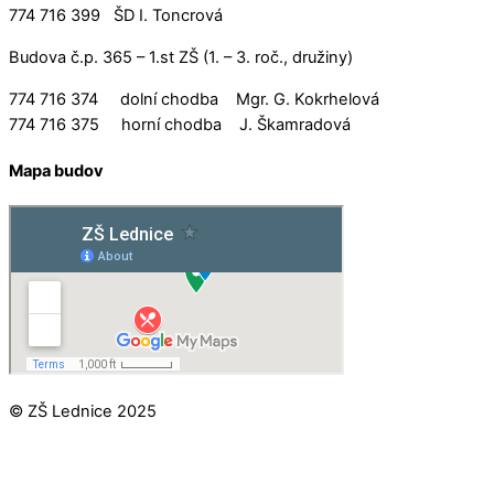
774 716 399 ŠD I. Toncrová
Budova č.p. 365 – 1.st ZŠ (1. – 3. roč., družiny)
774 716 374 dolní chodba Mgr. G. Kokrhelová
774 716 375 horní chodba J. Škamradová
Mapa budov
© ZŠ Lednice 2025