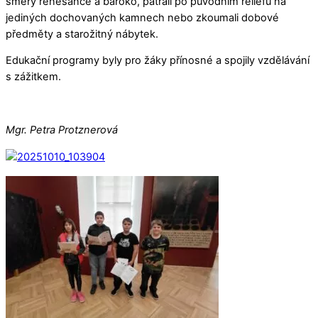
směry renesance a baroko, pátrali po původním reliéfu na
jediných dochovaných kamnech nebo zkoumali dobové
předměty a starožitný nábytek.
Edukační programy byly pro žáky přínosné a spojily vzdělávání
s zážitkem.
Mgr. Petra Protznerová