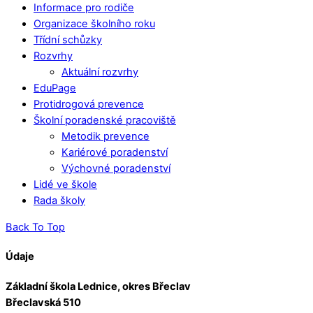
Informace pro rodiče
Organizace školního roku
Třídní schůzky
Rozvrhy
Aktuální rozvrhy
EduPage
Protidrogová prevence
Školní poradenské pracoviště
Metodik prevence
Kariérové poradenství
Výchovné poradenství
Lidé ve škole
Rada školy
Back To Top
Údaje
Základní škola Lednice, okres Břeclav
Břeclavská 510