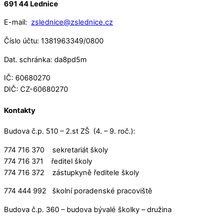
691 44 Lednice
E-mail:
zslednice@zslednice.cz
Číslo účtu: 1381963349/0800
Dat. schránka: da8pd5m
IČ: 60680270
DIČ: CZ-60680270
Kontakty
Budova č.p. 510 – 2.st ZŠ (4. – 9. roč.):
774 716 370 sekretariát školy
774 716 371 ředitel školy
774 716 372 zástupkyně ředitele školy
774 444 992 školní poradenské pracoviště
Budova č.p. 360 – budova bývalé školky – družina