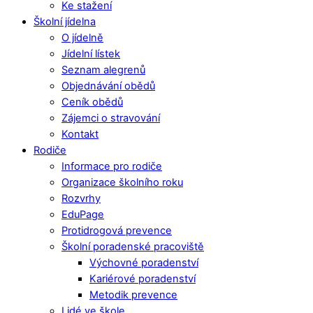
Ke stažení
Školní jídelna
O jídelně
Jídelní lístek
Seznam alegrenů
Objednávání obědů
Ceník obědů
Zájemci o stravování
Kontakt
Rodiče
Informace pro rodiče
Organizace školního roku
Rozvrhy
EduPage
Protidrogová prevence
Školní poradenské pracoviště
Výchovné poradenství
Kariérové poradenství
Metodik prevence
Lidé ve škole