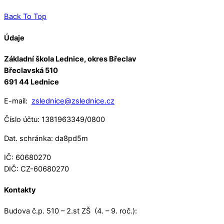
Back To Top
Údaje
Základní škola Lednice, okres Břeclav
Břeclavská 510
691 44 Lednice
E-mail:
zslednice@zslednice.cz
Číslo účtu: 1381963349/0800
Dat. schránka: da8pd5m
IČ: 60680270
DIČ: CZ-60680270
Kontakty
Budova č.p. 510 – 2.st ZŠ (4. – 9. roč.):