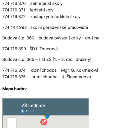
774 716 370 sekretariát školy
774 716 371 ředitel školy
774 716 372 zástupkyně ředitele školy
774 444 992 školní poradenské pracoviště
Budova č.p. 360 – budova bývalé školky – družina
774 716 399 ŠD I. Toncrová
Budova č.p. 365 – 1.st ZŠ (1. – 3. roč., družiny)
774 716 374 dolní chodba Mgr. G. Kokrhelová
774 716 375 horní chodba J. Škamradová
Mapa budov