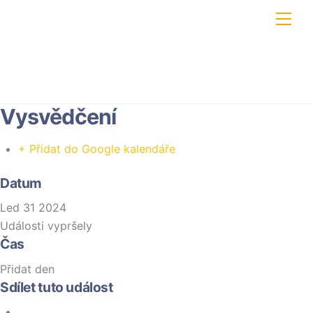
Skip
Men
to
content
Vysvědčení
+ Přidat do Google kalendáře
Datum
Led 31 2024
Události vypršely
Čas
Přidat den
Sdílet tuto událost