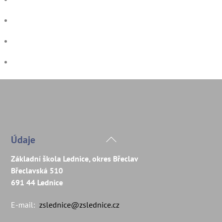
Back
Údaje
To
Základní škola Lednice, okres Břeclav
Top
Břeclavská 510
691 44 Lednice
E-mail:
zslednice@zslednice.cz