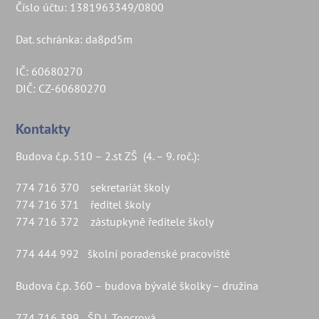
Číslo účtu: 1381963349/0800
Dat. schránka: da8pd5m
IČ: 60680270
DIČ: CZ-60680270
Kontakty
Budova č.p. 510 – 2.st ZŠ (4. – 9. roč.):
774 716 370 sekretariát školy
774 716 371 ředitel školy
774 716 372 zástupkyně ředitele školy
774 444 992 školní poradenské pracoviště
Budova č.p. 360 – budova bývalé školky – družina
774 716 399 ŠD I. Toncrová