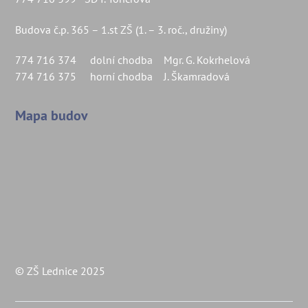
Budova č.p. 365 – 1.st ZŠ (1. – 3. roč., družiny)
774 716 374 dolní chodba Mgr. G. Kokrhelová
774 716 375 horní chodba J. Škamradová
Mapa budov
© ZŠ Lednice 2025