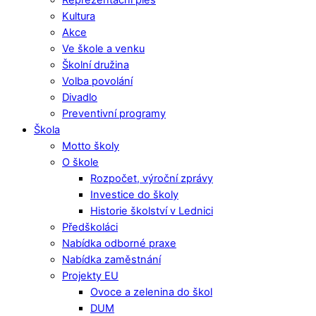
Kultura
Akce
Ve škole a venku
Školní družina
Volba povolání
Divadlo
Preventivní programy
Škola
Motto školy
O škole
Rozpočet, výroční zprávy
Investice do školy
Historie školství v Lednici
Předškoláci
Nabídka odborné praxe
Nabídka zaměstnání
Projekty EU
Ovoce a zelenina do škol
DUM