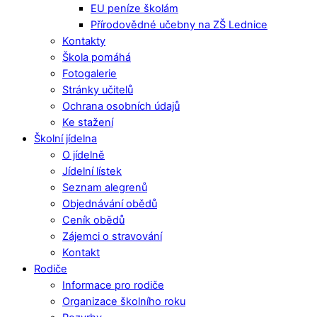
EU peníze školám
Přírodovědné učebny na ZŠ Lednice
Kontakty
Škola pomáhá
Fotogalerie
Stránky učitelů
Ochrana osobních údajů
Ke stažení
Školní jídelna
O jídelně
Jídelní lístek
Seznam alegrenů
Objednávání obědů
Ceník obědů
Zájemci o stravování
Kontakt
Rodiče
Informace pro rodiče
Organizace školního roku