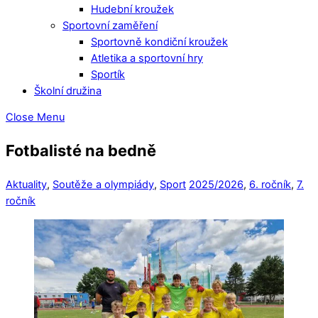
Hudební kroužek
Sportovní zaměření
Sportovně kondiční kroužek
Atletika a sportovní hry
Sportík
Školní družina
Close Menu
Fotbalisté na bedně
Aktuality
,
Soutěže a olympiády
,
Sport
2025/2026
,
6. ročník
,
7.
ročník