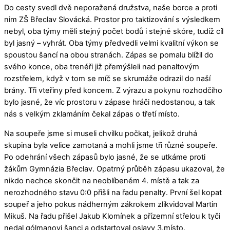
Do cesty svedl dvě neporažená družstva, naše borce a proti
nim ZŠ Břeclav Slovácká. Prostor pro taktizování s výsledkem
nebyl, oba týmy měli stejný počet bodů i stejné skóre, tudíž cíl
byl jasný – vyhrát. Oba týmy předvedli velmi kvalitní výkon se
spoustou šancí na obou stranách. Zápas se pomalu blížil do
svého konce, oba trenéři již přemýšleli nad penaltovým
rozstřelem, když v tom se míč se skrumáže odrazil do naší
brány. Tři vteřiny před koncem. Z výrazu a pokynu rozhodčího
bylo jasné, že víc prostoru v zápase hráči nedostanou, a tak
nás s velkým zklamáním čekal zápas o třetí místo.
Na soupeře jsme si museli chvilku počkat, jelikož druhá
skupina byla velice zamotaná a mohli jsme tři různé soupeře.
Po odehrání všech zápasů bylo jasné, že se utkáme proti
žákům Gymnázia Břeclav. Opatrný průběh zápasu ukazoval, že
nikdo nechce skončit na neoblíbeném 4. místě a tak za
nerozhodného stavu 0:0 přišli na řadu penalty. První šel kopat
soupeř a jeho pokus nádherným zákrokem zlikvidoval Martin
Mikuš. Na řadu přišel Jakub Klomínek a přízemní střelou k tyči
nedal gólmanovi šanci a odstartoval oslavy 3.místo.