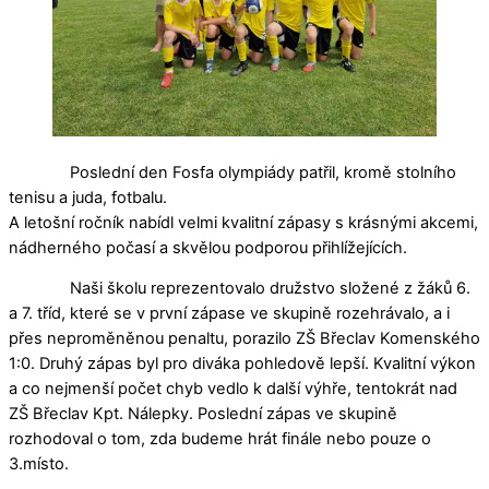
Poslední den Fosfa olympiády patřil, kromě stolního
tenisu a juda, fotbalu.
A letošní ročník nabídl velmi kvalitní zápasy s krásnými akcemi,
nádherného počasí a skvělou podporou přihlížejících.
Naši školu reprezentovalo družstvo složené z žáků 6.
a 7. tříd, které se v první zápase ve skupině rozehrávalo, a i
přes neproměněnou penaltu, porazilo ZŠ Břeclav Komenského
1:0. Druhý zápas byl pro diváka pohledově lepší. Kvalitní výkon
a co nejmenší počet chyb vedlo k další výhře, tentokrát nad
ZŠ Břeclav Kpt. Nálepky. Poslední zápas ve skupině
rozhodoval o tom, zda budeme hrát finále nebo pouze o
3.místo.