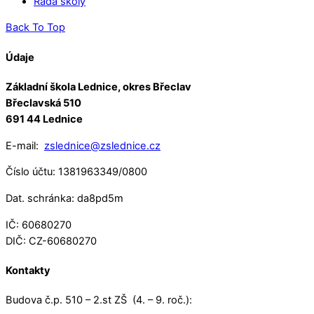
Rada školy
Back To Top
Údaje
Základní škola Lednice, okres Břeclav
Břeclavská 510
691 44 Lednice
E-mail:
zslednice@zslednice.cz
Číslo účtu: 1381963349/0800
Dat. schránka: da8pd5m
IČ: 60680270
DIČ: CZ-60680270
Kontakty
Budova č.p. 510 – 2.st ZŠ (4. – 9. roč.):