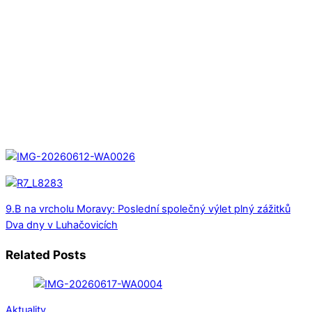
9.B na vrcholu Moravy: Poslední společný výlet plný zážitků
Dva dny v Luhačovicích
Related Posts
Aktuality