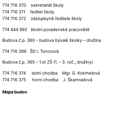
774 716 370 sekretariát školy
774 716 371 ředitel školy
774 716 372 zástupkyně ředitele školy
774 444 992 školní poradenské pracoviště
Budova č.p. 360 – budova bývalé školky – družina
774 716 399 ŠD I. Toncrová
Budova č.p. 365 – 1.st ZŠ (1. – 3. roč., družiny)
774 716 374 dolní chodba Mgr. G. Kokrhelová
774 716 375 horní chodba J. Škamradová
Mapa budov