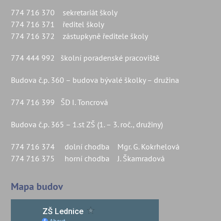
774 716 370 sekretariát školy
774 716 371 ředitel školy
774 716 372 zástupkyně ředitele školy
774 444 992 školní poradenské pracoviště
Budova č.p. 360 – budova bývalé školky – družina
774 716 399 ŠD I. Toncrová
Budova č.p. 365 – 1.st ZŠ (1. – 3. roč., družiny)
774 716 374 dolní chodba Mgr. G. Kokrhelová
774 716 375 horní chodba J. Škamradová
Mapa budov