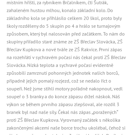
místním hřišti, za rybníkem Brčalníkem, čti Šutrák,
zahaleném hustou mlhou, konalo základní kolo. Do
základního kola se přihlásilo celkem 20 škol, proto byly
školy rozděleny do 5 skupin po 4 a hrálo se turnajovým
způsobem, který byl nalosován před začátkem. To nám do
skupiny přiřadilo staré známe ze ZŠ Břeclav Slovácka, ZŠ
Břeclav Kupkova a nové tváře ze ZŠ Rakvice. První zápas
na rozehřátí v sychravém počasí nás čekal proti ZŠ Břeclav
Slovácka. Nízká teplota a sychravé počasí evidentně
způsobili zamrznutí pohonných jednotek našich borců,
případně jejich pomalý rozjezd, což se nedalo říct o
soupeři. Než jsme stihli motory pořádně nakopnout, vedl
soupeř o 3 branky a do konce zápasu držel náskok. Náš
výkon se během prvního zápasu zlepšoval, ale rozdíl 3
branek byl nad naše síly. Čekal nás zápas „poražených“
proti ZŠ Břeclav Kupkova. Vyrovnaný začátek s několika
zakončenými akcemi naše borce trochu ukolébal, čehož si