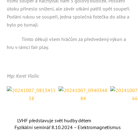
všiml soupeř a nachystal nám 3 gólový budíček. Posílení
útoku přineslo snížení, ale závěr utkání patřil opět soupeři.
Podání rukou se soupeři, jedna společná fotečka do alba a
bylo po turnaji.
Tímto děkuji všem hráčům za předvedený výkon a
hru v rámci fair play.
Mgr. Karel Vlašic
LVHF představuje svět hudby dětem
Fyzikální seminář 8.10.2024 – Elektromagnetismus