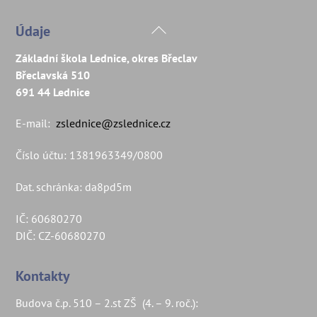
Back
Údaje
To
Základní škola Lednice, okres Břeclav
Top
Břeclavská 510
691 44 Lednice
E-mail:
zslednice@zslednice.cz
Číslo účtu: 1381963349/0800
Dat. schránka: da8pd5m
IČ: 60680270
DIČ: CZ-60680270
Kontakty
Budova č.p. 510 – 2.st ZŠ (4. – 9. roč.):