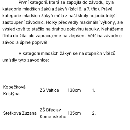
První kategorií, která se zapojila do závodu, byla
kategorie mladších žáků a žákyň (žáci 6. a 7. tříd). Právě
kategorie mladších žákyň měla z naší školy nejpočetnější
zastoupení závodnic. Holky předvedly maximální výkony, ale
výsledkově to stačilo na druhou polovinu tabulky. Nehážeme
flintu do žita, ale zapracujeme na zlepšení. Většina závodnic
závodila úplně poprvé!
V kategorii mladších žákyň se na stupních vítězů
umístily tyto závodnice:
Kopečková
ZŠ Valtice
138cm
1.
Kristýna
ZŠ Břeclav
Štefková Zuzana
135cm
2.
Komenského