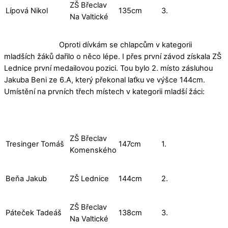
ZŠ Břeclav
Lípová Nikol
135cm
3.
Na Valtické
Oproti dívkám se chlapcům v kategorii
mladších žáků dařilo o něco lépe. I přes první závod získala ZŠ
Lednice první medailovou pozici. Tou bylo 2. místo zásluhou
Jakuba Beni ze 6.A, který překonal laťku ve výšce 144cm.
Umístění na prvních třech místech v kategorii mladší žáci:
ZŠ Břeclav
Tresinger Tomáš
147cm
1.
Komenského
Beňa Jakub
ZŠ Lednice
144cm
2.
ZŠ Břeclav
Páteček Tadeáš
138cm
3.
Na Valtické