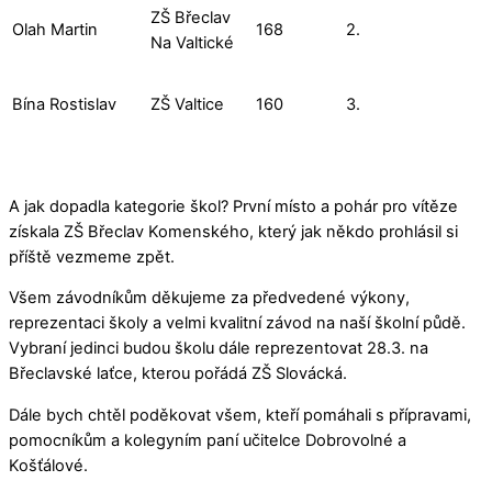
ZŠ Břeclav
Olah Martin
168
2.
Na Valtické
Bína Rostislav
ZŠ Valtice
160
3.
A jak dopadla kategorie škol? První místo a pohár pro vítěze
získala ZŠ Břeclav Komenského, který jak někdo prohlásil si
příště vezmeme zpět.
Všem závodníkům děkujeme za předvedené výkony,
reprezentaci školy a velmi kvalitní závod na naší školní půdě.
Vybraní jedinci budou školu dále reprezentovat 28.3. na
Břeclavské laťce, kterou pořádá ZŠ Slovácká.
Dále bych chtěl poděkovat všem, kteří pomáhali s přípravami,
pomocníkům a kolegyním paní učitelce Dobrovolné a
Košťálové.