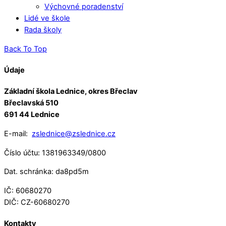
Výchovné poradenství
Lidé ve škole
Rada školy
Back To Top
Údaje
Základní škola Lednice, okres Břeclav
Břeclavská 510
691 44 Lednice
E-mail:
zslednice@zslednice.cz
Číslo účtu: 1381963349/0800
Dat. schránka: da8pd5m
IČ: 60680270
DIČ: CZ-60680270
Kontakty