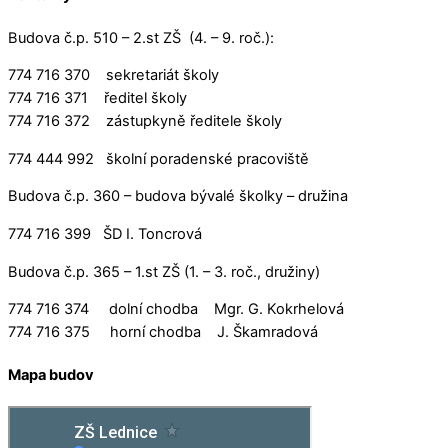
Budova č.p. 510 – 2.st ZŠ (4. – 9. roč.):
774 716 370 sekretariát školy
774 716 371 ředitel školy
774 716 372 zástupkyně ředitele školy
774 444 992 školní poradenské pracoviště
Budova č.p. 360 – budova bývalé školky – družina
774 716 399 ŠD I. Toncrová
Budova č.p. 365 – 1.st ZŠ (1. – 3. roč., družiny)
774 716 374 dolní chodba Mgr. G. Kokrhelová
774 716 375 horní chodba J. Škamradová
Mapa budov