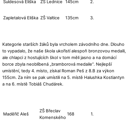
Šuldesová Eliška
ZŠ Lednice
145cm
2.
Zapletalová Eliška
ZŠ Valtice
135cm
3.
Kategorie starších žáků byla vrcholem závodního dne. Dlouho
to vypadalo, že naše škola ukořistí alespoň bronzovou medaili,
ale chlapci z hostujících škol v tom měli jasno a na domácí
borce zbyla neoblíbená „bramborová medaile“. Nejlepší
umístění, tedy 4. místo, získal Roman Peš z 8.B za výkon
155cm. Za ním se pak umístili na 5. místě Halushka Kostiantyn
a na 6. místě Tobiáš Chudárek.
ZŠ Břeclav
Maděřič Aleš
168
1.
Komenského