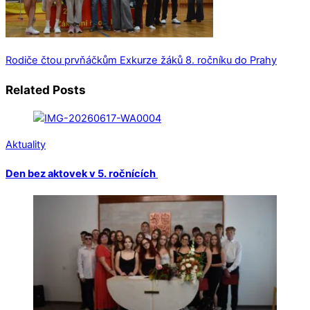
Rodiče čtou prvňáčkům
Exkurze žáků 8. ročníku do Prahy
Related Posts
Aktuality
Den bez aktovek v 5. ročnících