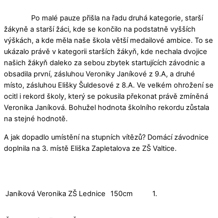
Po malé pauze přišla na řadu druhá kategorie, starší
žákyně a starší žáci, kde se končilo na podstatně vyšších
výškách, a kde měla naše škola větší medailové ambice. To se
ukázalo právě v kategorii starších žákyň, kde nechala dvojice
našich žákyň daleko za sebou zbytek startujících závodnic a
obsadila první, zásluhou Veroniky Janíkové z 9.A, a druhé
místo, zásluhou Elišky Šuldesové z 8.A. Ve velkém ohrožení se
ocitl i rekord školy, který se pokusila překonat právě zmíněná
Veronika Janíková. Bohužel hodnota školního rekordu zůstala
na stejné hodnotě.
A jak dopadlo umístění na stupních vítězů? Domácí závodnice
doplnila na 3. místě Eliška Zapletalova ze ZŠ Valtice.
Janíková Veronika
ZŠ Lednice
150cm
1.