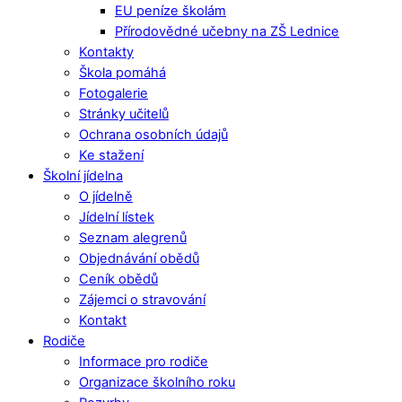
EU peníze školám
Přírodovědné učebny na ZŠ Lednice
Kontakty
Škola pomáhá
Fotogalerie
Stránky učitelů
Ochrana osobních údajů
Ke stažení
Školní jídelna
O jídelně
Jídelní lístek
Seznam alegrenů
Objednávání obědů
Ceník obědů
Zájemci o stravování
Kontakt
Rodiče
Informace pro rodiče
Organizace školního roku