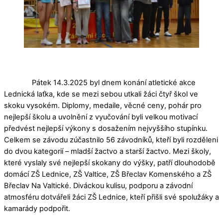
Pátek 14.3.2025 byl dnem konání atletické akce
Lednická laťka, kde se mezi sebou utkali žáci čtyř škol ve
skoku vysokém. Diplomy, medaile, věcné ceny, pohár pro
nejlepší školu a uvolnění z vyučování byli velkou motivací
předvést nejlepší výkony s dosažením nejvyššího stupínku.
Celkem se závodu zúčastnilo 56 závodníků, kteří byli rozděleni
do dvou kategorií – mladší žactvo a starší žactvo. Mezi školy,
které vyslaly své nejlepší skokany do výšky, patří dlouhodobě
domácí ZŠ Lednice, ZŠ Valtice, ZŠ Břeclav Komenského a ZŠ
Břeclav Na Valtické. Diváckou kulisu, podporu a závodní
atmosféru dotvářeli žáci ZŠ Lednice, kteří přišli své spolužáky a
kamarády podpořit.