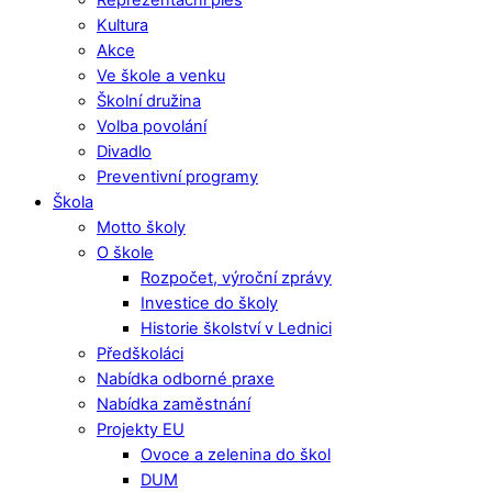
Kultura
Akce
Ve škole a venku
Školní družina
Volba povolání
Divadlo
Preventivní programy
Škola
Motto školy
O škole
Rozpočet, výroční zprávy
Investice do školy
Historie školství v Lednici
Předškoláci
Nabídka odborné praxe
Nabídka zaměstnání
Projekty EU
Ovoce a zelenina do škol
DUM