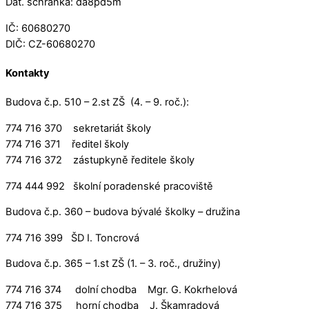
Dat. schránka: da8pd5m
IČ: 60680270
DIČ: CZ-60680270
Kontakty
Budova č.p. 510 – 2.st ZŠ (4. – 9. roč.):
774 716 370 sekretariát školy
774 716 371 ředitel školy
774 716 372 zástupkyně ředitele školy
774 444 992 školní poradenské pracoviště
Budova č.p. 360 – budova bývalé školky – družina
774 716 399 ŠD I. Toncrová
Budova č.p. 365 – 1.st ZŠ (1. – 3. roč., družiny)
774 716 374 dolní chodba Mgr. G. Kokrhelová
774 716 375 horní chodba J. Škamradová