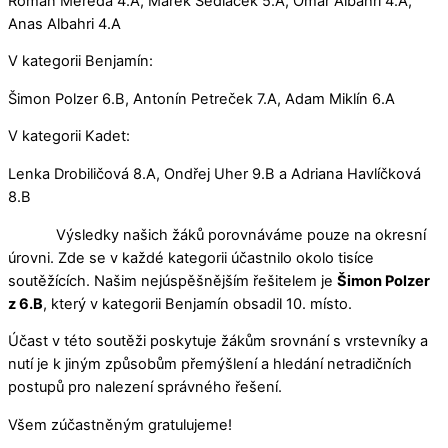
Roman Mereda 4.A, Marek Sedláček 5.A, Omar Albahri 4.A,
Anas Albahri 4.A
V kategorii Benjamín:
Šimon Polzer 6.B, Antonín Petreček 7.A, Adam Miklín 6.A
V kategorii Kadet:
Lenka Drobiličová 8.A, Ondřej Uher 9.B a Adriana Havlíčková
8.B
Výsledky našich žáků porovnáváme pouze na okresní
úrovni. Zde se v každé kategorii účastnilo okolo tisíce
soutěžících. Našim nejúspěšnějším řešitelem je
Šimon Polzer
z 6.B
, který v kategorii Benjamín obsadil 10. místo.
Účast v této soutěži poskytuje žákům srovnání s vrstevníky a
nutí je k jiným způsobům přemýšlení a hledání netradičních
postupů pro nalezení správného řešení.
Všem zúčastněným gratulujeme!