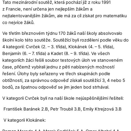
Tato mezinárodní soutěž, která pochází již z roku 1991
z Francie, není určena jen nejlepším žákům a
nejtalentovanějším žákům, ale má za cíl získat pro matematiku
co nejvíce žáků.
Ve třetím březnovém týdnu 170 žáků naší školy absolvovalo
školní kolo této soutěže. Soutěžící byli rozděleni podle věku do
4 kategorií: Cvrček (2. – 3. třída), Klokánek (4. – 5. třída),
Benjamín (6. – 7. třída) a Kadet (8. – 9. třída). Ve všech
kategoriích žáci řešili soubor testových úloh ve stanoveném
čase, přičemž vybírali jednu z pěti nabízených možností
řešení. Úlohy byly seřazeny ve třech skupinách podle
obtížnosti, za správnou odpověď získali soutěžící 3, 4 nebo 5
bodů, za špatnou odpověď se jim jeden bod strhával.
V kategorii Cvrček byli na naší škole nejúspěšnějšími řešiteli:
František Baránek 2.B, Petr Troubil 3.B, Emily Ktrejzová 3.B
V kategorii Klokánek: