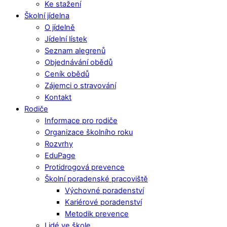
Ke stažení
Školní jídelna
O jídelně
Jídelní lístek
Seznam alegrenů
Objednávání obědů
Ceník obědů
Zájemci o stravování
Kontakt
Rodiče
Informace pro rodiče
Organizace školního roku
Rozvrhy
EduPage
Protidrogová prevence
Školní poradenské pracoviště
Výchovné poradenství
Kariérové poradenství
Metodik prevence
Lidé ve škole