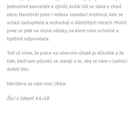
jednotlivé kanceláře a zjistili, kolik lidí se stará o chod
obce. Navštívili jsme i velkou zasedací místnost, kde se
schází zastupitelé a rozhodují o důležitých věcech. Mohli
jsme se ptát na různé otázky, na které nám ochotně a
trpělivě odpovídala.
Teď už víme, že práce na obecním úřadě je důležitá a že
lidé, kteří tam působí, se starají o to, aby se nám v Lednici
dobře žilo.
Návštěva se nám moc líbila.
Žáci a žákyně 4.A.,4.B