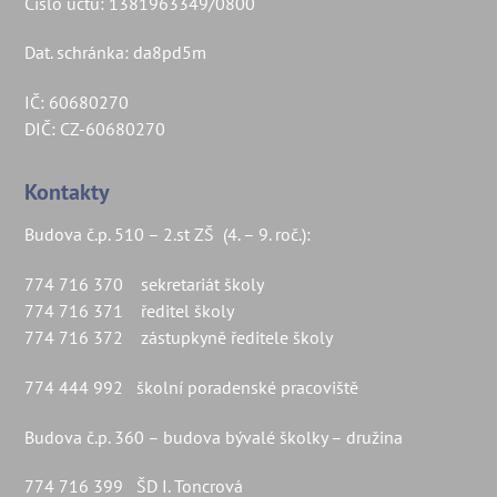
Číslo účtu: 1381963349/0800
Dat. schránka: da8pd5m
IČ: 60680270
DIČ: CZ-60680270
Kontakty
Budova č.p. 510 – 2.st ZŠ (4. – 9. roč.):
774 716 370 sekretariát školy
774 716 371 ředitel školy
774 716 372 zástupkyně ředitele školy
774 444 992 školní poradenské pracoviště
Budova č.p. 360 – budova bývalé školky – družina
774 716 399 ŠD I. Toncrová