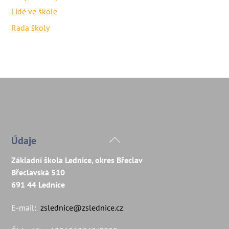
Lidé ve škole
Rada školy
Back
Údaje
To
Základní škola Lednice, okres Břeclav
Top
Břeclavská 510
691 44 Lednice
E-mail:
zslednice@zslednice.cz