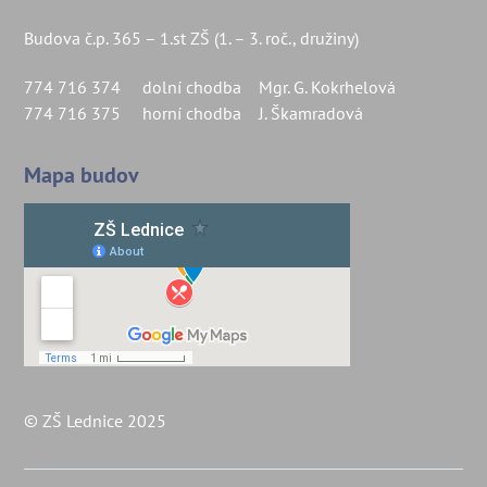
Budova č.p. 365 – 1.st ZŠ (1. – 3. roč., družiny)
774 716 374 dolní chodba Mgr. G. Kokrhelová
774 716 375 horní chodba J. Škamradová
Mapa budov
© ZŠ Lednice 2025