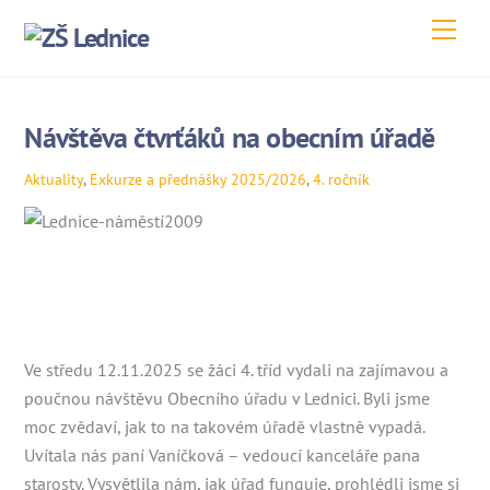
Skip
Men
to
content
Návštěva čtvrťáků na obecním úřadě
Aktuality
,
Exkurze a přednášky
2025/2026
,
4. ročník
Ve středu 12.11.2025 se žáci 4. tříd vydali na zajímavou a
poučnou návštěvu Obecního úřadu v Lednici. Byli jsme
moc zvědaví, jak to na takovém úřadě vlastně vypadá.
Uvítala nás paní Vaníčková – vedoucí kanceláře pana
starosty. Vysvětlila nám, jak úřad funguje, prohlédli jsme si