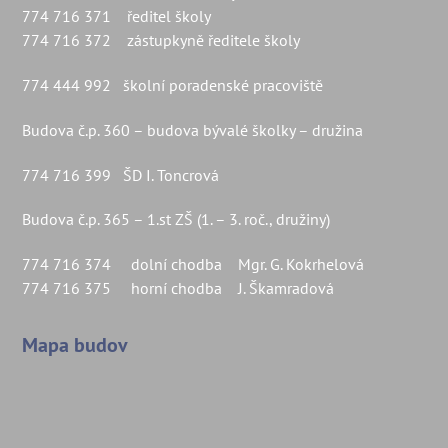
774 716 371 ředitel školy
774 716 372 zástupkyně ředitele školy
774 444 992 školní poradenské pracoviště
Budova č.p. 360 – budova bývalé školky – družina
774 716 399 ŠD I. Toncrová
Budova č.p. 365 – 1.st ZŠ (1. – 3. roč., družiny)
774 716 374 dolní chodba Mgr. G. Kokrhelová
774 716 375 horní chodba J. Škamradová
Mapa budov