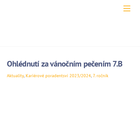
Skip
Men
to
content
Ohlédnutí za vánočním pečením 7.B
Aktuality
,
Kariérové poradentsví
2023/2024
,
7. ročník