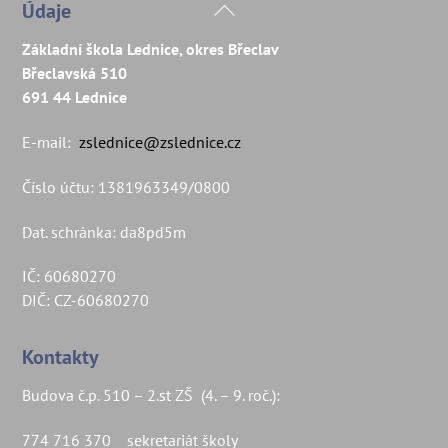
Back
Údaje
To
Základní škola Lednice, okres Břeclav
Top
Břeclavská 510
691 44 Lednice
E-mail:
zslednice@zslednice.cz
Číslo účtu: 1381963349/0800
Dat. schránka: da8pd5m
IČ: 60680270
DIČ: CZ-60680270
Kontakty
Budova č.p. 510 – 2.st ZŠ (4. – 9. roč.):
774 716 370 sekretariát školy