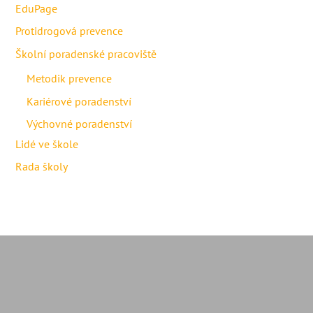
EduPage
Protidrogová prevence
Školní poradenské pracoviště
Metodik prevence
Kariérové poradenství
Výchovné poradenství
Lidé ve škole
Rada školy