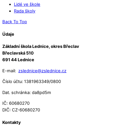
Lidé ve škole
Rada školy
Back To Top
Údaje
Základní škola Lednice, okres Břeclav
Břeclavská 510
691 44 Lednice
E-mail:
zslednice@zslednice.cz
Číslo účtu: 1381963349/0800
Dat. schránka: da8pd5m
IČ: 60680270
DIČ: CZ-60680270
Kontakty