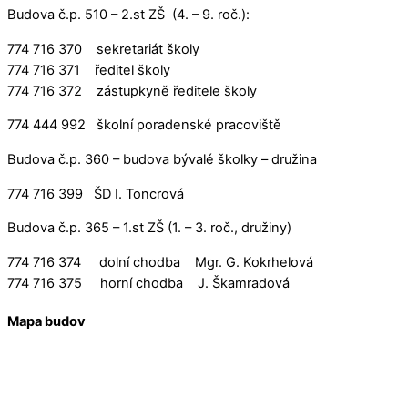
Budova č.p. 510 – 2.st ZŠ (4. – 9. roč.):
774 716 370 sekretariát školy
774 716 371 ředitel školy
774 716 372 zástupkyně ředitele školy
774 444 992 školní poradenské pracoviště
Budova č.p. 360 – budova bývalé školky – družina
774 716 399 ŠD I. Toncrová
Budova č.p. 365 – 1.st ZŠ (1. – 3. roč., družiny)
774 716 374 dolní chodba Mgr. G. Kokrhelová
774 716 375 horní chodba J. Škamradová
Mapa budov