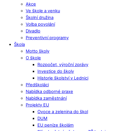
Akce
Ve škole a venku
Školní družina
Volba povolání
Divadlo
Preventivní programy
Škola
Motto školy
O škole
Rozpočet, výroční zprávy
Investice do školy
Historie školství v Lednici
Předškoláci
Nabídka odborné praxe
Nabídka zaměstnání
Projekty EU
Ovoce a zelenina do škol
DUM
EU peníze školám