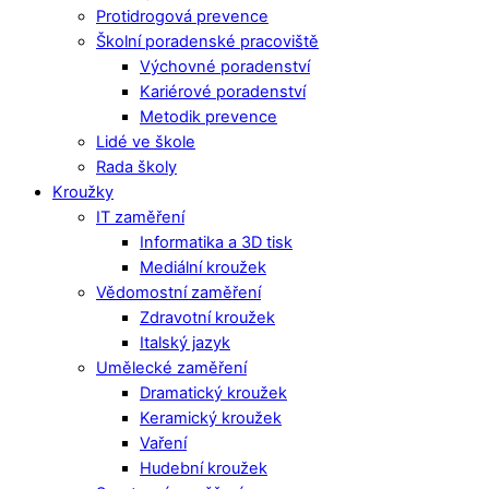
Protidrogová prevence
Školní poradenské pracoviště
Výchovné poradenství
Kariérové poradenství
Metodik prevence
Lidé ve škole
Rada školy
Kroužky
IT zaměření
Informatika a 3D tisk
Mediální kroužek
Vědomostní zaměření
Zdravotní kroužek
Italský jazyk
Umělecké zaměření
Dramatický kroužek
Keramický kroužek
Vaření
Hudební kroužek