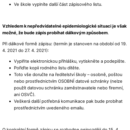
Ve škole vyplníte další část zápisového listu.
Vzhledem k nepředvídatelné epidemiologické situaci je však
možné, že bude zápis probíhat dálkovým způsobem
.
Při dálkové formě zápisu: (termín je stanoven na období od 19.
4. 2021 do 27. 4. 2021):
Vyplňte elektronickou přihlášku, vytiskněte a podepište.
Pořiďte kopii rodného listu dítěte.
Toto vše doručte na ředitelství školy – osobně, poštou
nebo prostřednictvím OSOBNÍ datové schránky (nelze
použít datovou schránku zaměstnavatele nebo firemní,
ani OSVČ).
Veškerá další potřebná komunikace pak bude probíhat
prostřednictvím uvedeného emailu.
O konkrétní formě zápisu se rozhodne nejpozději do 15. 4.