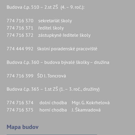
Budova č.p. 510 – 2.st ZŠ (4. – 9. roč.):
774 716 370 sekretariát školy
774 716 371 ředitel školy
774 716 372 zástupkyně ředitele školy
774 444 992 školní poradenské pracoviště
Budova č.p. 360 – budova bývalé školky – družina
774 716 399 ŠD I. Toncrová
Budova č.p. 365 – 1.st ZŠ (1. – 3. roč., družiny)
774 716 374 dolní chodba Mgr. G. Kokrhelová
774 716 375 horní chodba J. Škamradová
Mapa budov