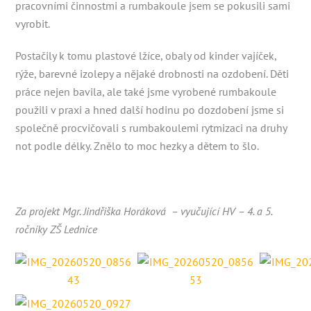
pracovními činnostmi a rumbakoule jsem se pokusili sami
vyrobit.
Postačily k tomu plastové lžíce, obaly od kinder vajíček,
rýže, barevné izolepy a nějaké drobnosti na ozdobení. Děti
práce nejen bavila, ale také jsme vyrobené rumbakoule
použili v praxi a hned další hodinu po dozdobení jsme si
společně procvičovali s rumbakoulemi rytmizaci na druhy
not podle délky. Znělo to moc hezky a dětem to šlo.
Za projekt Mgr. Jindřiška Horáková – vyučující HV – 4. a 5.
ročníky ZŠ Lednice