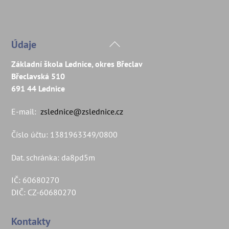
Back
Údaje
To
Základní škola Lednice, okres Břeclav
Top
Břeclavská 510
691 44 Lednice
E-mail:
zslednice@zslednice.cz
Číslo účtu: 1381963349/0800
Dat. schránka: da8pd5m
IČ: 60680270
DIČ: CZ-60680270
Kontakty