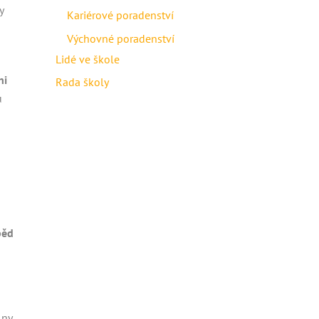
y
Kariérové poradenství
Výchovné poradenství
Lidé ve škole
ni
Rada školy
u
běd
ny.