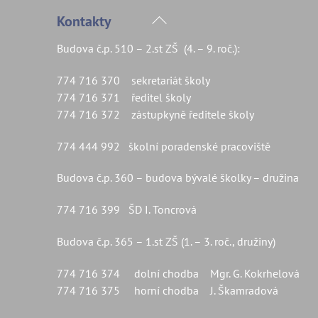
Back
Kontakty
To
Budova č.p. 510 – 2.st ZŠ (4. – 9. roč.):
Top
774 716 370 sekretariát školy
774 716 371 ředitel školy
774 716 372 zástupkyně ředitele školy
774 444 992 školní poradenské pracoviště
Budova č.p. 360 – budova bývalé školky – družina
774 716 399 ŠD I. Toncrová
Budova č.p. 365 – 1.st ZŠ (1. – 3. roč., družiny)
774 716 374 dolní chodba Mgr. G. Kokrhelová
774 716 375 horní chodba J. Škamradová