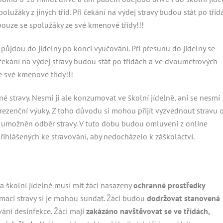
lužáky z jiných tříd. Při čekání na výdej stravy budou stát po tříd
pouze se spolužáky ze své kmenové třídy!!!
 půjdou do jídelny po konci vyučování. Při přesunu do jídelny se
 čekání na výdej stravy budou stát po třídách a ve dvoumetrových
e své kmenové třídy!!!
 stravy. Nesmí ji ale konzumovat ve školní jídelně, ani se nesmí
í prezenční výuky. Z toho důvodu si mohou přijít vyzvednout stravu 
 umožněn odběr stravy. V tuto dobu budou omluveni z online
řihlášených ke stravování, aby nedocházelo k záškoláctví.
a školní jídelně musí mít žáci nasazeny
ochranné prostředky
umaci stravy si je mohou sundat. Žáci budou
dodržovat stanovená
ání desinfekce. Žáci mají
zakázáno navštěvovat se ve třídách,