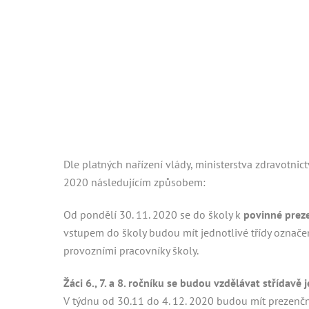
Dle platných nařízení vlády, ministerstva zdravotnic
2020 následujícím způsobem:
Od pondělí 30. 11. 2020 se do školy k
povinné prez
vstupem do školy budou mít jednotlivé třídy označ
provozními pracovníky školy.
Žáci 6., 7. a 8. ročníku se budou vzdělávat střídav
V týdnu od 30.11 do 4. 12. 2020 budou mít prezenč