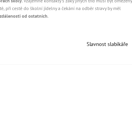
orách školy
. Vzájemné kontakty s žáky jiných tříd musí být omezeny
při cestě do školní jídelny a čekání na odběr stravy by měl
dálenosti od ostatních
.
Slavnost slabikáře