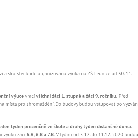
tví a školství bude organizována výuka na ZŠ Lednice od 30. 11.
enční výuce
vrací
všichni žáci 1. stupně a žáci 9. ročníku.
Před
ena místa pro shromáždění. Do budovy budou vstupovat po vyzván
ě jeden týden prezenčně ve škole a druhý týden distančně doma.
ní výuku žáci
6.A, 6.B a 7.B.
V týdnu od 7. 12. do 11.12. 2020 budo