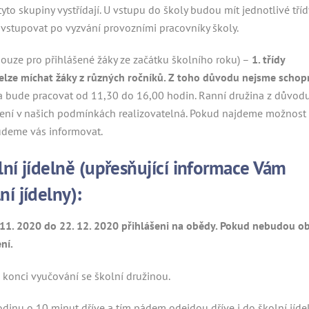
 tyto skupiny vystřídají. U vstupu do školy budou mít jednotlivé tříd
stupovat po vyzvání provozními pracovníky školy.
ouze pro přihlášené žáky ze začátku školního roku) –
1. třídy
– nelze míchat žáky z různých ročníků. Z toho důvodu nejsme schop
a bude pracovat od 11,30 do 16,00 hodin. Ranní družina z důvod
není v našich podmínkách realizovatelná. Pokud najdeme možnost
budeme vás informovat.
lní jídelně (upřesňující informace Vám
í jídelny):
0. 11. 2020 do 22. 12. 2020 přihlášeni na obědy. Pokud nebudou o
ní.
konci vyučování se školní družinou.
inu o 10 minut dříve a tím pádem odejdou dříve i do školní jídel