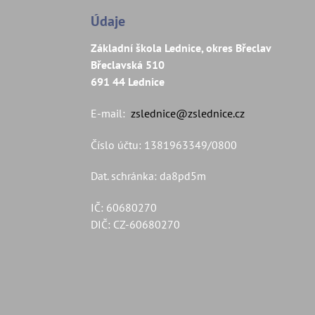
Údaje
Základní škola Lednice, okres Břeclav
Břeclavská 510
691 44 Lednice
E-mail:
zslednice@zslednice.cz
Číslo účtu: 1381963349/0800
Dat. schránka: da8pd5m
IČ: 60680270
DIČ: CZ-60680270