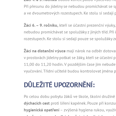
Při přesunu do jídelny se nebudou promíchávat se spo
a ve dvoumetrových rozestupech. Ke stolu si sedají 
Žáci 6. – 9. ročníku,
kteří se účastní prezenční výuky,
nebudou promíchávat se spolužáky z jiných tříd. Při
rozestupech. Ke stolu si sedají pouze se spolužáky z
Žáci na distanční výuce
mají nárok na odběr dotované
v prostorách jídelny potkat se žáky, kteří se účastn
11,00 do 11,20 hodin. V pozdějším čase jim nebude
vyučování. Třídní učitelé budou kontrolovat jména p
DŮLEŽITÉ UPOZORNĚNÍ:
Po celou dobu pobytu žáků ve škole, školní družině 
dýchacích cest
proti šíření kapének. Pouze při konz
hygienická opatření
– zvýšená hygiena rukou, využív