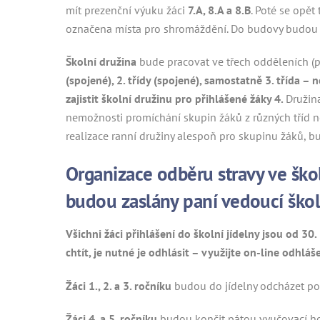
mít prezenční výuku žáci
7.A, 8.A a 8.B
. Poté se opět
označena místa pro shromáždění. Do budovy budou v
Školní družina
bude pracovat ve třech odděleních (p
(spojené), 2. třídy (spojené), samostatně 3. třída 
zajistit školní družinu pro přihlášené žáky 4.
Družin
nemožnosti promíchání skupin žáků z různých tříd 
realizace ranní družiny alespoň pro skupinu žáků, 
Organizace odběru stravy ve ško
budou zaslány paní vedoucí školn
Všichni žáci přihlášení do školní jídelny jsou od 3
chtít, je nutné je odhlásit – využijte on-line odhláše
Žáci 1., 2. a 3. ročníku
budou do jídelny odcházet po 
Žáci 4. a 5. ročníku
budou končit pátou vyučovací hod