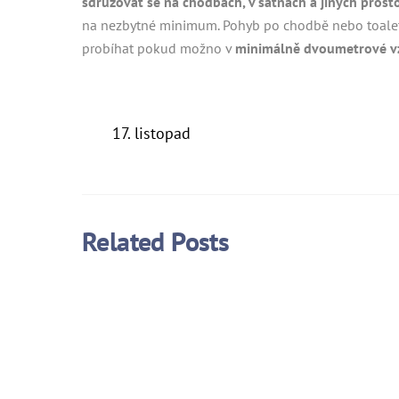
sdružovat se na chodbách, v šatnách a jiných prost
na nezbytné minimum. Pohyb po chodbě nebo toaletě, 
probíhat pokud možno v
minimálně dvoumetrové vz
17. listopad
Related Posts