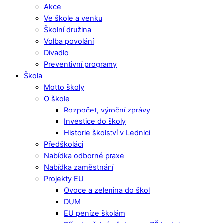
Akce
Ve škole a venku
Školní družina
Volba povolání
Divadlo
Preventivní programy
Škola
Motto školy
O škole
Rozpočet, výroční zprávy
Investice do školy
Historie školství v Lednici
Předškoláci
Nabídka odborné praxe
Nabídka zaměstnání
Projekty EU
Ovoce a zelenina do škol
DUM
EU peníze školám