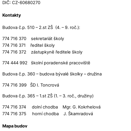
DIČ: CZ-60680270
Kontakty
Budova č.p. 510 – 2.st ZŠ (4. – 9. roč.):
774 716 370 sekretariát školy
774 716 371 ředitel školy
774 716 372 zástupkyně ředitele školy
774 444 992 školní poradenské pracoviště
Budova č.p. 360 – budova bývalé školky – družina
774 716 399 ŠD I. Toncrová
Budova č.p. 365 – 1.st ZŠ (1. – 3. roč., družiny)
774 716 374 dolní chodba Mgr. G. Kokrhelová
774 716 375 horní chodba J. Škamradová
Mapa budov