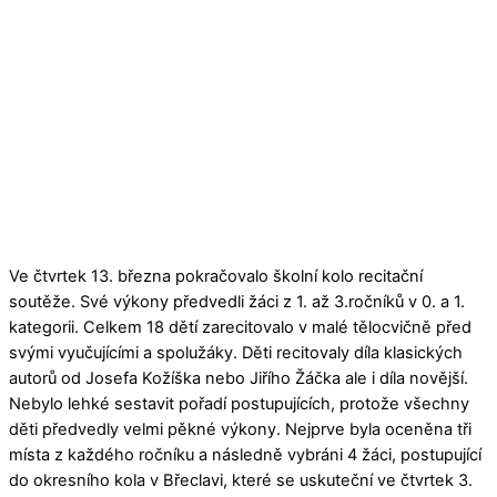
Ve čtvrtek 13. března pokračovalo školní kolo recitační
soutěže. Své výkony předvedli žáci z 1. až 3.ročníků v 0. a 1.
kategorii. Celkem 18 dětí zarecitovalo v malé tělocvičně před
svými vyučujícími a spolužáky. Děti recitovaly díla klasických
autorů od Josefa Kožíška nebo Jiřího Žáčka ale i díla novější.
Nebylo lehké sestavit pořadí postupujících, protože všechny
děti předvedly velmi pěkné výkony. Nejprve byla oceněna tři
místa z každého ročníku a následně vybráni 4 žáci, postupující
do okresního kola v Břeclavi, které se uskuteční ve čtvrtek 3.