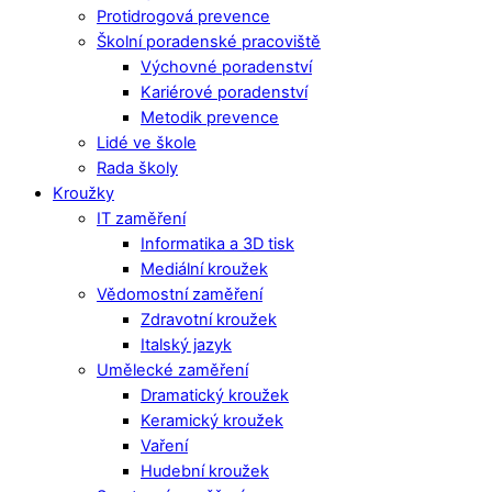
Protidrogová prevence
Školní poradenské pracoviště
Výchovné poradenství
Kariérové poradenství
Metodik prevence
Lidé ve škole
Rada školy
Kroužky
IT zaměření
Informatika a 3D tisk
Mediální kroužek
Vědomostní zaměření
Zdravotní kroužek
Italský jazyk
Umělecké zaměření
Dramatický kroužek
Keramický kroužek
Vaření
Hudební kroužek