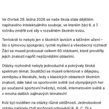
Ve čtvrtek 29. ledna 2026 se naše škola stala dějištěm
napínavého intelektuálního souboje, ve kterém žáci 6. a 7.
ročníku změřili své síly v rozsáhlém školním kvízu.
Tentokrát to nebylo jen o školních lavicích a běžném učení –
šlo o týmovou spolupráci, rychlé myšlení a všeobecný rozhled!
Žáci se museli prokousat celkem 60 otázkami, které prověřily
jejich znalosti napříč nejrůznějšími oblastmi.
Otázky rozhodně nebyly jednoduché a pokrývaly široké
spektrum témat. Soutěžící se museli orientovat v dějepisu,
zeměpisu a literatuře, tedy v klasických oblastech školních
znalostí, dále také ve sportovním světě (od olympijských her
po současné sportovní hvězdy), módě, internetovém světě a
v mnoha dalších zajímavých tématech!
Kvíz byl rozdělen na otázky různé obtížnosti. Jednobodové
otázky nabízely čtyři možnosti odpovědí (A, B, C, D) a