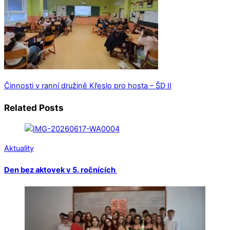
Činnosti v ranní družině
Křeslo pro hosta – ŠD II
Related Posts
Aktuality
Den bez aktovek v 5. ročnících