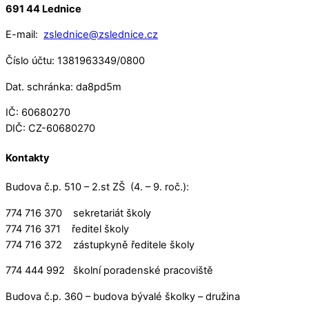
691 44 Lednice
E-mail:
zslednice@zslednice.cz
Číslo účtu: 1381963349/0800
Dat. schránka: da8pd5m
IČ: 60680270
DIČ: CZ-60680270
Kontakty
Budova č.p. 510 – 2.st ZŠ (4. – 9. roč.):
774 716 370 sekretariát školy
774 716 371 ředitel školy
774 716 372 zástupkyně ředitele školy
774 444 992 školní poradenské pracoviště
Budova č.p. 360 – budova bývalé školky – družina