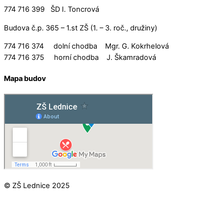
774 716 399 ŠD I. Toncrová
Budova č.p. 365 – 1.st ZŠ (1. – 3. roč., družiny)
774 716 374 dolní chodba Mgr. G. Kokrhelová
774 716 375 horní chodba J. Škamradová
Mapa budov
© ZŠ Lednice 2025