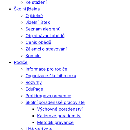
Ke stažení
Školní jídelna
O jídelně
Jídelní lístek
Seznam alegrenů
Objednávání obědů
Ceník obědů
Zájemci o stravování
Kontakt
Rodiče
Informace pro rodiče
Organizace školního roku
Rozvrhy
EduPage
Protidrogová prevence
Školní poradenské pracoviště
Výchovné poradenství
Kariérové poradenství
Metodik prevence
Lidé ve škole