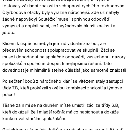
testovaly základní znalosti a schopnost rychlého rozhodování.
Čtyřbodové otázky byly výrazně náročnější. Zde už nebyly
žádné nápovědy! Soutěžící museli správnou odpověď
vymyslet a doplnit sami, což vyžadovalo hlubší znalosti a
jistotu.
Klíčem k úspěchu nebyla jen individuální znalost, ale
především schopnost spolupracovat ve skupině. Žáci se
museli dohodnout na společné odpovědi, vyslechnout názory
spolužáků a společně dospět k nejlepšímu řešení. Tato
dovednost je minimálně stejně důležitá jako samotné znalosti!
Po sečtení bodů z náročného klání se vítězem staly zástupci
třídy 7.B, kteří prokázali skvělou kombinaci znalostí a týmové
práce!
Těsně za nimi se na druhém místě umístili žáci ze třídy 6.B,
kteří dokázali, že i mladší ročník má co nabídnout a dokáže
konkurovat starším spolužákům.
Gratulujeme všem účastníkům za odvahu a nasazení! Již teď