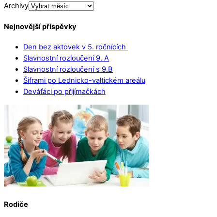
Archivy
Nejnovější příspěvky
Den bez aktovek v 5. ročnících
Slavnostní rozloučení 9. A
Slavnostní rozloučení s 9.B
Šiframi po Lednicko-valtickém areálu
Deváťáci po přijímačkách
Rodiče