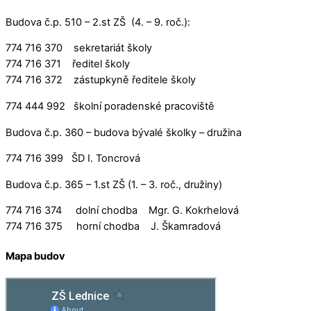
Budova č.p. 510 – 2.st ZŠ (4. – 9. roč.):
774 716 370 sekretariát školy
774 716 371 ředitel školy
774 716 372 zástupkyně ředitele školy
774 444 992 školní poradenské pracoviště
Budova č.p. 360 – budova bývalé školky – družina
774 716 399 ŠD I. Toncrová
Budova č.p. 365 – 1.st ZŠ (1. – 3. roč., družiny)
774 716 374 dolní chodba Mgr. G. Kokrhelová
774 716 375 horní chodba J. Škamradová
Mapa budov