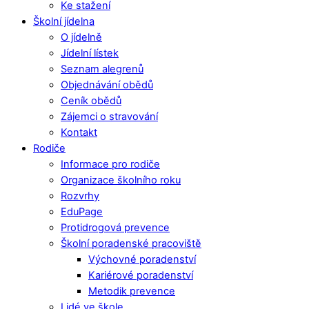
Ke stažení
Školní jídelna
O jídelně
Jídelní lístek
Seznam alegrenů
Objednávání obědů
Ceník obědů
Zájemci o stravování
Kontakt
Rodiče
Informace pro rodiče
Organizace školního roku
Rozvrhy
EduPage
Protidrogová prevence
Školní poradenské pracoviště
Výchovné poradenství
Kariérové poradenství
Metodik prevence
Lidé ve škole