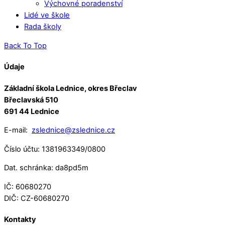
Výchovné poradenství
Lidé ve škole
Rada školy
Back To Top
Údaje
Základní škola Lednice, okres Břeclav
Břeclavská 510
691 44 Lednice
E-mail:
zslednice@zslednice.cz
Číslo účtu: 1381963349/0800
Dat. schránka: da8pd5m
IČ: 60680270
DIČ: CZ-60680270
Kontakty