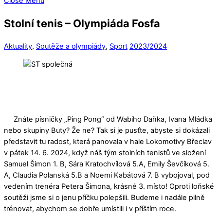
Close Menu
Stolní tenis – Olympiáda Fosfa
Aktuality
,
Soutěže a olympiády
,
Sport
2023/2024
Znáte písničky „Ping Pong“ od Wabiho Daňka, Ivana Mládka
nebo skupiny Buty? Že ne? Tak si je pusťte, abyste si dokázali
představit tu radost, která panovala v hale Lokomotivy Břeclav
v pátek 14. 6. 2024, když náš tým stolních tenistů ve složení
Samuel Šimon 1. B, Sára Kratochvílová 5.A, Emily Ševčíková 5.
A, Claudia Polanská 5.B a Noemi Kabátová 7. B vybojoval, pod
vedením trenéra Petera Šimona, krásné 3. místo! Oproti loňské
soutěži jsme si o jenu příčku polepšili. Budeme i nadále pilně
trénovat, abychom se dobře umístili i v příštím roce.