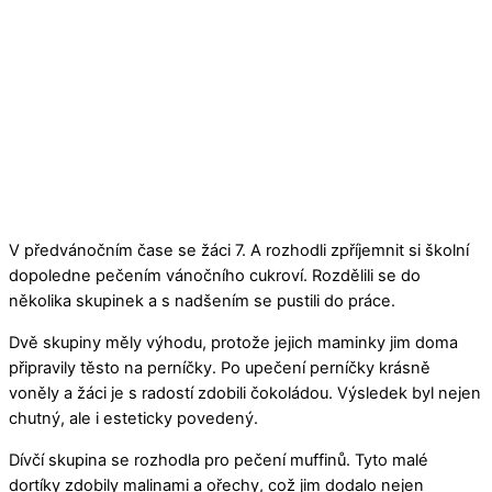
V předvánočním čase se žáci 7. A rozhodli zpříjemnit si školní
dopoledne pečením vánočního cukroví. Rozdělili se do
několika skupinek a s nadšením se pustili do práce.
Dvě skupiny měly výhodu, protože jejich maminky jim doma
připravily těsto na perníčky. Po upečení perníčky krásně
voněly a žáci je s radostí zdobili čokoládou. Výsledek byl nejen
chutný, ale i esteticky povedený.
Dívčí skupina se rozhodla pro pečení muffinů. Tyto malé
dortíky zdobily malinami a ořechy, což jim dodalo nejen