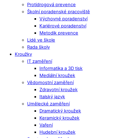
Protidrogová prevence
Školní poradenské pracoviště
Výchovné poradenství
Kariérové poradenství
Metodik prevence
Lidé ve škole
Rada školy
Kroužky
IT zaměření
Informatika a 3D tisk
Mediální kroužek
Vědomostní zaměření
Zdravotní kroužek
Italský jazyk
Umělecké zaměření
Dramatický kroužek
Keramický kroužek
Vaření
Hudební kroužek