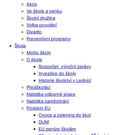
Akce
Ve škole a venku
Školní družina
Volba povolání
Divadlo
Preventivní programy
Škola
Motto školy
O škole
Rozpočet, výroční zprávy
Investice do školy
Historie školství v Lednici
Předškoláci
Nabídka odborné praxe
Nabídka zaměstnání
Projekty EU
Ovoce a zelenina do škol
DUM
EU peníze školám