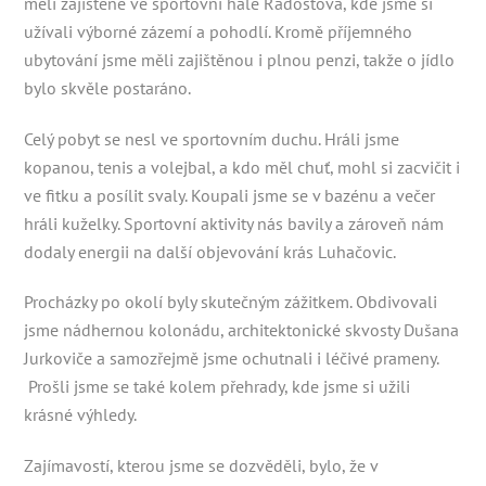
měli zajištěné ve sportovní hale Radostova, kde jsme si
užívali výborné zázemí a pohodlí. Kromě příjemného
ubytování jsme měli zajištěnou i plnou penzi, takže o jídlo
bylo skvěle postaráno.
Celý pobyt se nesl ve sportovním duchu. Hráli jsme
kopanou, tenis a volejbal, a kdo měl chuť, mohl si zacvičit i
ve fitku a posílit svaly. Koupali jsme se v bazénu a večer
hráli kuželky. Sportovní aktivity nás bavily a zároveň nám
dodaly energii na další objevování krás Luhačovic.
Procházky po okolí byly skutečným zážitkem. Obdivovali
jsme nádhernou kolonádu, architektonické skvosty Dušana
Jurkoviče a samozřejmě jsme ochutnali i léčivé prameny.
Prošli jsme se také kolem přehrady, kde jsme si užili
krásné výhledy.
Zajímavostí, kterou jsme se dozvěděli, bylo, že v