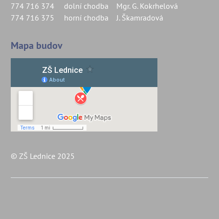
774 716 374 dolní chodba Mgr. G. Kokrhelová
774 716 375 horní chodba J. Škamradová
Mapa budov
© ZŠ Lednice 2025