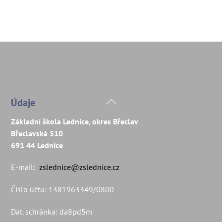
Back
Údaje
To
Základní škola Lednice, okres Břeclav
Top
Břeclavská 510
691 44 Lednice
E-mail:
zslednice@zslednice.cz
Číslo účtu: 1381963349/0800
Dat. schránka: da8pd5m