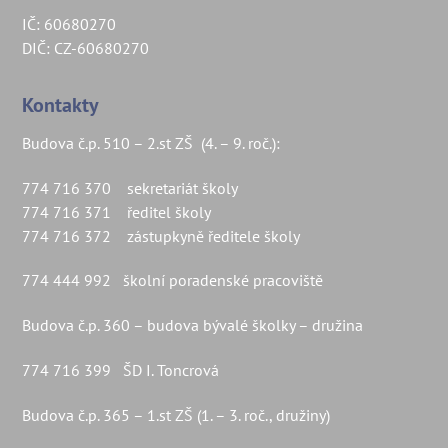
IČ: 60680270
DIČ: CZ-60680270
Kontakty
Budova č.p. 510 – 2.st ZŠ (4. – 9. roč.):
774 716 370 sekretariát školy
774 716 371 ředitel školy
774 716 372 zástupkyně ředitele školy
774 444 992 školní poradenské pracoviště
Budova č.p. 360 – budova bývalé školky – družina
774 716 399 ŠD I. Toncrová
Budova č.p. 365 – 1.st ZŠ (1. – 3. roč., družiny)