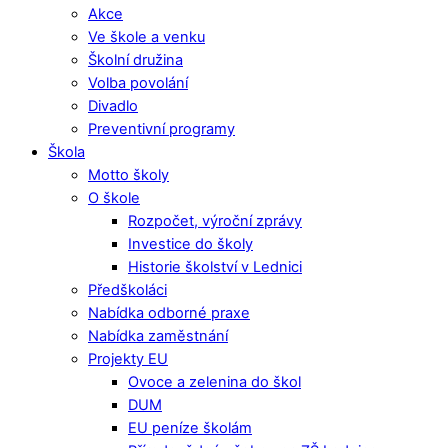
Akce
Ve škole a venku
Školní družina
Volba povolání
Divadlo
Preventivní programy
Škola
Motto školy
O škole
Rozpočet, výroční zprávy
Investice do školy
Historie školství v Lednici
Předškoláci
Nabídka odborné praxe
Nabídka zaměstnání
Projekty EU
Ovoce a zelenina do škol
DUM
EU peníze školám