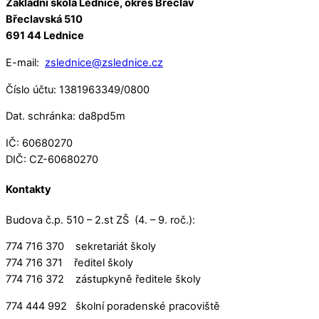
Základní škola Lednice, okres Břeclav
Břeclavská 510
691 44 Lednice
E-mail:
zslednice@zslednice.cz
Číslo účtu: 1381963349/0800
Dat. schránka: da8pd5m
IČ: 60680270
DIČ: CZ-60680270
Kontakty
Budova č.p. 510 – 2.st ZŠ (4. – 9. roč.):
774 716 370 sekretariát školy
774 716 371 ředitel školy
774 716 372 zástupkyně ředitele školy
774 444 992 školní poradenské pracoviště