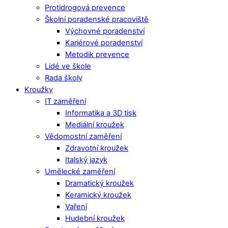
Protidrogová prevence
Školní poradenské pracoviště
Výchovné poradenství
Kariérové poradenství
Metodik prevence
Lidé ve škole
Rada školy
Kroužky
IT zaměření
Informatika a 3D tisk
Mediální kroužek
Vědomostní zaměření
Zdravotní kroužek
Italský jazyk
Umělecké zaměření
Dramatický kroužek
Keramický kroužek
Vaření
Hudební kroužek