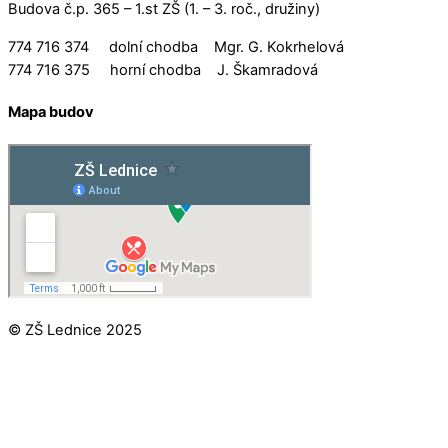
Budova č.p. 365 – 1.st ZŠ (1. – 3. roč., družiny)
774 716 374 dolní chodba Mgr. G. Kokrhelová
774 716 375 horní chodba J. Škamradová
Mapa budov
© ZŠ Lednice 2025