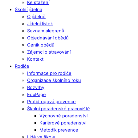
Ke stažení
Školní jídelna
O jídelně
Jídelní lístek
Seznam alegrenů
Objednávání obědů
Ceník obědů
Zájemci o stravování
Kontakt
Rodiče
Informace pro rodiče
Organizace školního roku
Rozvrhy
EduPage
Protidrogová prevence
Školní poradenské pracoviště
Výchovné poradenství
Kariérové poradenství
Metodik prevence
Lidé ve škole