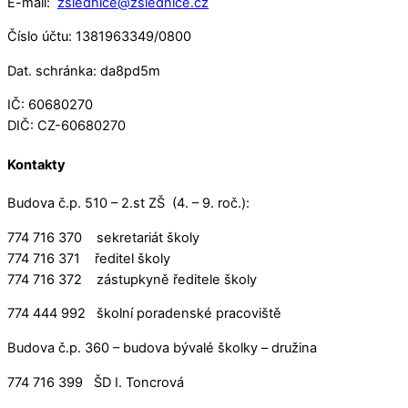
E-mail:
zslednice@zslednice.cz
Číslo účtu: 1381963349/0800
Dat. schránka: da8pd5m
IČ: 60680270
DIČ: CZ-60680270
Kontakty
Budova č.p. 510 – 2.st ZŠ (4. – 9. roč.):
774 716 370 sekretariát školy
774 716 371 ředitel školy
774 716 372 zástupkyně ředitele školy
774 444 992 školní poradenské pracoviště
Budova č.p. 360 – budova bývalé školky – družina
774 716 399 ŠD I. Toncrová