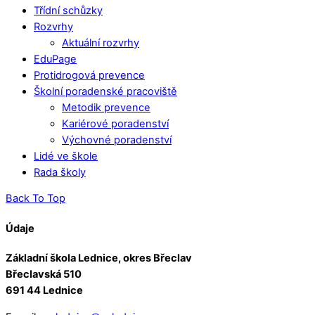
Třídní schůzky
Rozvrhy
Aktuální rozvrhy
EduPage
Protidrogová prevence
Školní poradenské pracoviště
Metodik prevence
Kariérové poradenství
Výchovné poradenství
Lidé ve škole
Rada školy
Back To Top
Údaje
Základní škola Lednice, okres Břeclav
Břeclavská 510
691 44 Lednice