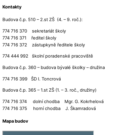
Kontakty
Budova č.p. 510 – 2.st ZŠ (4. – 9. roč.):
774 716 370 sekretariát školy
774 716 371 ředitel školy
774 716 372 zástupkyně ředitele školy
774 444 992 školní poradenské pracoviště
Budova č.p. 360 – budova bývalé školky – družina
774 716 399 ŠD I. Toncrová
Budova č.p. 365 – 1.st ZŠ (1. – 3. roč., družiny)
774 716 374 dolní chodba Mgr. G. Kokrhelová
774 716 375 horní chodba J. Škamradová
Mapa budov