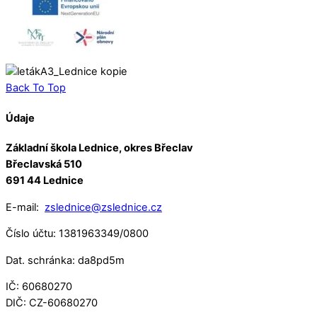
Back To Top
Údaje
Základní škola Lednice, okres Břeclav
Břeclavská 510
691 44 Lednice
E-mail:
zslednice@zslednice.cz
Číslo účtu: 1381963349/0800
Dat. schránka: da8pd5m
IČ: 60680270
DIČ: CZ-60680270