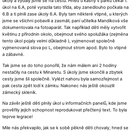
úkoly a vydaly jsme se na cestu. Hned u kašny v parku čekal 1.
úkol na 6.A, poté vyrazila tato třída, aby zanedlouho počkala na
6.B a ti plnili zase úkoly 6.A. Byly tam některé vtipné, u kterých
jsme se všichni pobavili a zasmáli, paní učitelka Mandíková vše
dokumentovala na fotoaparát. Tak například děti měly vytvořit
květinu z přírodnin okolo, obejmout svého spolužáka (zejména
tento úkol pojaly velmi důkladně ), vyjmenovat společně
vyjmenovaná slova po L, obejmout strom apod. Bylo to vtipné
a zábavné.
Tak jsme se do toho ponořili, že nám málem ani 2 hodiny
nestačily na cestu k Minaretu. S úkoly jsme skončili a zbytek
cesty jsme šli společně. Vylézt nahoru byla samozřejmost a
pak cesta zpět lodí k zámku. Nakonec nás ještě okouzlil
zámecký skleník.
Na závěr ještě děti plnily úkol u informačních panelů, kde jsme
prověřily jejich schopnost reprodukovat přečtený text. To byla
teprve legrace!
Mile nás překvapilo, jak se k sobě pěkně děti chovaly, hned se