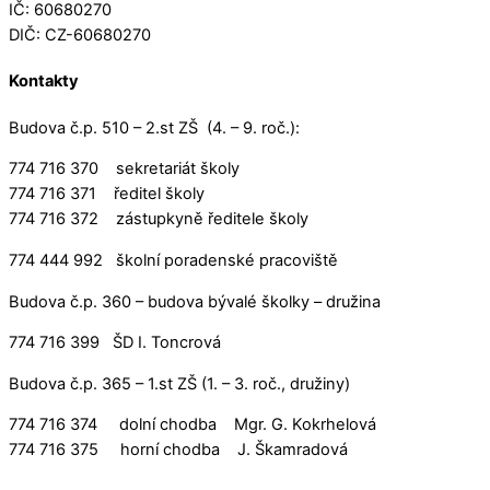
IČ: 60680270
DIČ: CZ-60680270
Kontakty
Budova č.p. 510 – 2.st ZŠ (4. – 9. roč.):
774 716 370 sekretariát školy
774 716 371 ředitel školy
774 716 372 zástupkyně ředitele školy
774 444 992 školní poradenské pracoviště
Budova č.p. 360 – budova bývalé školky – družina
774 716 399 ŠD I. Toncrová
Budova č.p. 365 – 1.st ZŠ (1. – 3. roč., družiny)
774 716 374 dolní chodba Mgr. G. Kokrhelová
774 716 375 horní chodba J. Škamradová