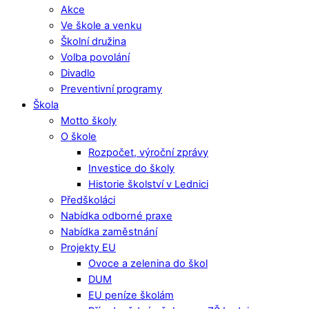
Akce
Ve škole a venku
Školní družina
Volba povolání
Divadlo
Preventivní programy
Škola
Motto školy
O škole
Rozpočet, výroční zprávy
Investice do školy
Historie školství v Lednici
Předškoláci
Nabídka odborné praxe
Nabídka zaměstnání
Projekty EU
Ovoce a zelenina do škol
DUM
EU peníze školám