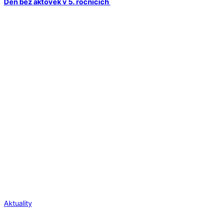
Den bez aktovek v 5. ročnících
Aktuality