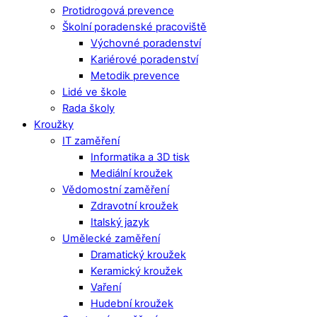
Protidrogová prevence
Školní poradenské pracoviště
Výchovné poradenství
Kariérové poradenství
Metodik prevence
Lidé ve škole
Rada školy
Kroužky
IT zaměření
Informatika a 3D tisk
Mediální kroužek
Vědomostní zaměření
Zdravotní kroužek
Italský jazyk
Umělecké zaměření
Dramatický kroužek
Keramický kroužek
Vaření
Hudební kroužek