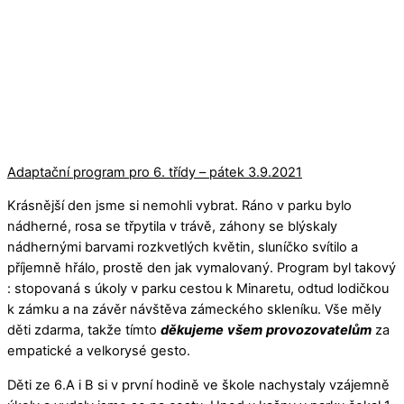
Adaptační program pro 6. třídy – pátek 3.9.2021
Krásnější den jsme si nemohli vybrat. Ráno v parku bylo
nádherné, rosa se třpytila v trávě, záhony se blýskaly
nádhernými barvami rozkvetlých květin, sluníčko svítilo a
příjemně hřálo, prostě den jak vymalovaný. Program byl takový
: stopovaná s úkoly v parku cestou k Minaretu, odtud lodičkou
k zámku a na závěr návštěva zámeckého skleníku. Vše měly
děti zdarma, takže tímto
děkujeme
všem
provozovatelům
za
empatické a velkorysé gesto.
Děti ze 6.A i B si v první hodině ve škole nachystaly vzájemně