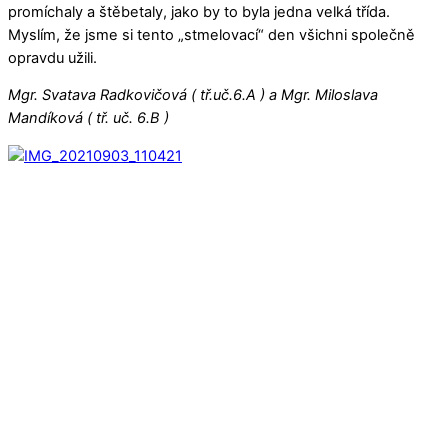
promíchaly a štěbetaly, jako by to byla jedna velká třída.
Myslím, že jsme si tento „stmelovací“ den všichni společně
opravdu užili.
Mgr. Svatava Radkovičová ( tř.uč.6.A ) a Mgr. Miloslava
Mandíková ( tř. uč. 6.B )