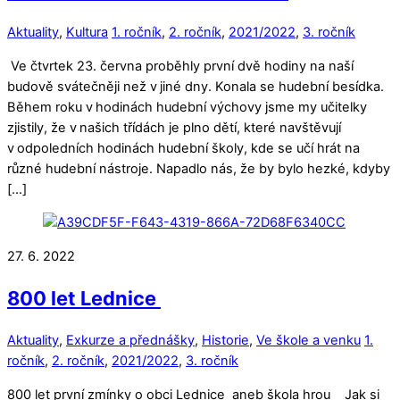
Aktuality
,
Kultura
1. ročník
,
2. ročník
,
2021/2022
,
3. ročník
Ve čtvrtek 23. června proběhly první dvě hodiny na naší
budově svátečněji než v jiné dny. Konala se hudební besídka.
Během roku v hodinách hudební výchovy jsme my učitelky
zjistily, že v našich třídách je plno dětí, které navštěvují
v odpoledních hodinách hudební školy, kde se učí hrát na
různé hudební nástroje. Napadlo nás, že by bylo hezké, kdyby
[…]
27. 6. 2022
800 let Lednice
Aktuality
,
Exkurze a přednášky
,
Historie
,
Ve škole a venku
1.
ročník
,
2. ročník
,
2021/2022
,
3. ročník
800 let první zmínky o obci Lednice aneb škola hrou Jak si