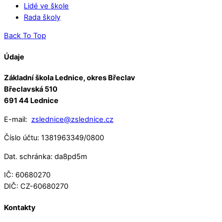
Lidé ve škole
Rada školy
Back To Top
Údaje
Základní škola Lednice, okres Břeclav
Břeclavská 510
691 44 Lednice
E-mail:
zslednice@zslednice.cz
Číslo účtu: 1381963349/0800
Dat. schránka: da8pd5m
IČ: 60680270
DIČ: CZ-60680270
Kontakty