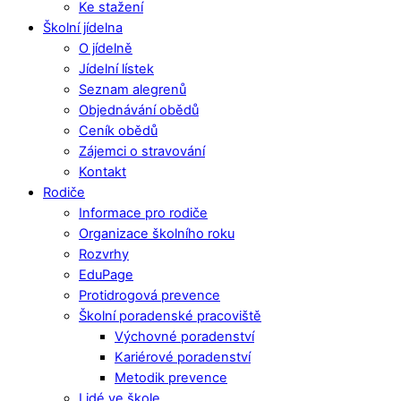
Ke stažení
Školní jídelna
O jídelně
Jídelní lístek
Seznam alegrenů
Objednávání obědů
Ceník obědů
Zájemci o stravování
Kontakt
Rodiče
Informace pro rodiče
Organizace školního roku
Rozvrhy
EduPage
Protidrogová prevence
Školní poradenské pracoviště
Výchovné poradenství
Kariérové poradenství
Metodik prevence
Lidé ve škole