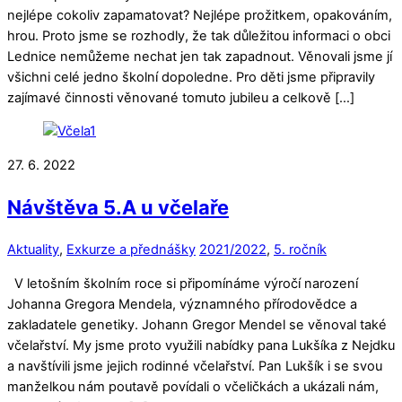
nejlépe cokoliv zapamatovat? Nejlépe prožitkem, opakováním,
hrou. Proto jsme se rozhodly, že tak důležitou informaci o obci
Lednice nemůžeme nechat jen tak zapadnout. Věnovali jsme jí
všichni celé jedno školní dopoledne. Pro děti jsme připravily
zajímavé činnosti věnované tomuto jubileu a celkově […]
27. 6. 2022
Návštěva 5.A u včelaře
Aktuality
,
Exkurze a přednášky
2021/2022
,
5. ročník
V letošním školním roce si připomínáme výročí narození
Johanna Gregora Mendela, významného přírodovědce a
zakladatele genetiky. Johann Gregor Mendel se věnoval také
včelařství. My jsme proto využili nabídky pana Lukšíka z Nejdku
a navštívili jsme jejich rodinné včelařství. Pan Lukšík i se svou
manželkou nám poutavě povídali o včeličkách a ukázali nám,