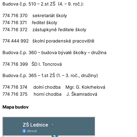
Budova č.p. 510 – 2.st ZŠ (4. – 9. roč.):
774 716 370 sekretariát školy
774 716 371 ředitel školy
774 716 372 zástupkyně ředitele školy
774 444 992 školní poradenské pracoviště
Budova č.p. 360 – budova bývalé školky – družina
774 716 399 ŠD I. Toncrová
Budova č.p. 365 – 1.st ZŠ (1. – 3. roč., družiny)
774 716 374 dolní chodba Mgr. G. Kokrhelová
774 716 375 horní chodba J. Škamradová
Mapa budov