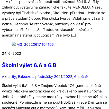
V rámci pracovních činností měli možnost žáci 8. A třídy
zhlédnout výstavu na Zahradnické fakultě MENDELU. Název
výstavy byl Floristická tvorba „Okouzlení přírodou“. Jednalo se
o práce studentů oboru Floristická tvorba. Viděli jsme vázané
kytice „Jednoduše rafinovaná“, přízdoby do vlasů pro
vybranou příležitost „S přírodou ve vlasech“ a závěsná
aranžmá na stěnu „EcoLogical“. Vše bylo […]
24. 6. 2022
Školní výlet 6.A a 6.B
Aktuality
,
Exkurze a přednášky
2021/2022
,
6. ročník
Školní výlet 6.A a 6.B – Znojmo V pátek 17.6. jsme společně
vyrazili vláčkem motoráčkem do královského města Znojma.
Jelikož se obě třídy máme moc rády, rozhodli jsme se užít si to
společně. Po příjezdu jsme se pustili dolů až k řece Dyji, tam se
nachází Muzeum aut a motocyklů, kam jsme mířili. Jsou tam