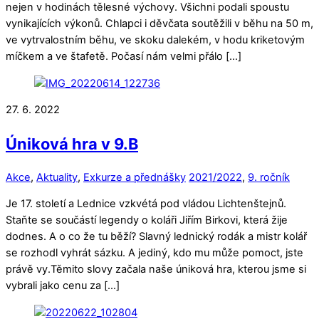
nejen v hodinách tělesné výchovy. Všichni podali spoustu
vynikajících výkonů. Chlapci i děvčata soutěžili v běhu na 50 m,
ve vytrvalostním běhu, ve skoku dalekém, v hodu kriketovým
míčkem a ve štafetě. Počasí nám velmi přálo […]
27. 6. 2022
Úniková hra v 9.B
Akce
,
Aktuality
,
Exkurze a přednášky
2021/2022
,
9. ročník
Je 17. století a Lednice vzkvétá pod vládou Lichtenštejnů.
Staňte se součástí legendy o koláři Jiřím Birkovi, která žije
dodnes. A o co že tu běží? Slavný lednický rodák a mistr kolář
se rozhodl vyhrát sázku. A jediný, kdo mu může pomoct, jste
právě vy.Těmito slovy začala naše úniková hra, kterou jsme si
vybrali jako cenu za […]