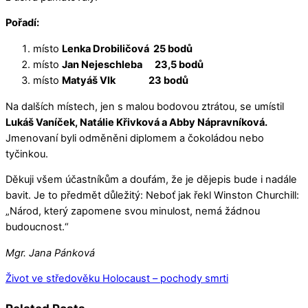
Pořadí:
místo
Lenka Drobiličová 25 bodů
místo
Jan Nejeschleba 23,5 bodů
místo
Matyáš Vlk 23 bodů
Na dalších místech, jen s malou bodovou ztrátou, se umístil
Lukáš Vaníček, Natálie Křivková a Abby Nápravníková.
Jmenovaní byli odměněni diplomem a čokoládou nebo
tyčinkou.
Děkuji všem účastníkům a doufám, že je dějepis bude i nadále
bavit. Je to předmět důležitý: Neboť jak řekl Winston Churchill:
„Národ, který zapomene svou minulost, nemá žádnou
budoucnost.“
Mgr. Jana Pánková
Život ve středověku
Holocaust – pochody smrti