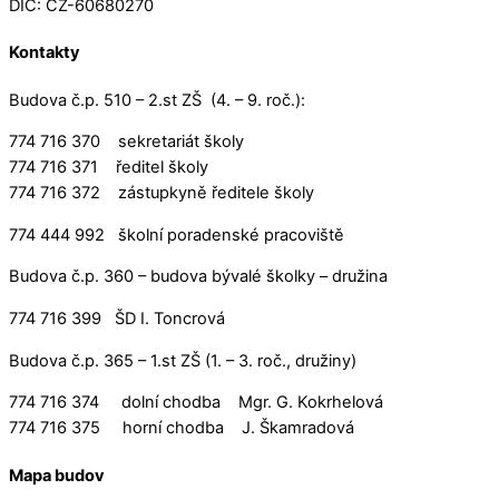
DIČ: CZ-60680270
Kontakty
Budova č.p. 510 – 2.st ZŠ (4. – 9. roč.):
774 716 370 sekretariát školy
774 716 371 ředitel školy
774 716 372 zástupkyně ředitele školy
774 444 992 školní poradenské pracoviště
Budova č.p. 360 – budova bývalé školky – družina
774 716 399 ŠD I. Toncrová
Budova č.p. 365 – 1.st ZŠ (1. – 3. roč., družiny)
774 716 374 dolní chodba Mgr. G. Kokrhelová
774 716 375 horní chodba J. Škamradová
Mapa budov