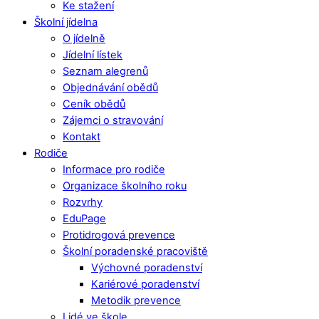
Ke stažení
Školní jídelna
O jídelně
Jídelní lístek
Seznam alegrenů
Objednávání obědů
Ceník obědů
Zájemci o stravování
Kontakt
Rodiče
Informace pro rodiče
Organizace školního roku
Rozvrhy
EduPage
Protidrogová prevence
Školní poradenské pracoviště
Výchovné poradenství
Kariérové poradenství
Metodik prevence
Lidé ve škole