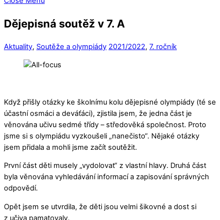
Close Menu
Dějepisná soutěž v 7. A
Aktuality
,
Soutěže a olympiády
2021/2022
,
7. ročník
Když přišly otázky ke školnímu kolu dějepisné olympiády (té se
účastní osmáci a deváťáci), zjistila jsem, že jedna část je
věnována učivu sedmé třídy – středověká společnost. Proto
jsme si s olympiádu vyzkoušeli „nanečisto“. Nějaké otázky
jsem přidala a mohli jsme začít soutěžit.
První část děti musely „vydolovat“ z vlastní hlavy. Druhá část
byla věnována vyhledávání informací a zapisování správných
odpovědí.
Opět jsem se utvrdila, že děti jsou velmi šikovné a dost si
z učiva pamatovaly.