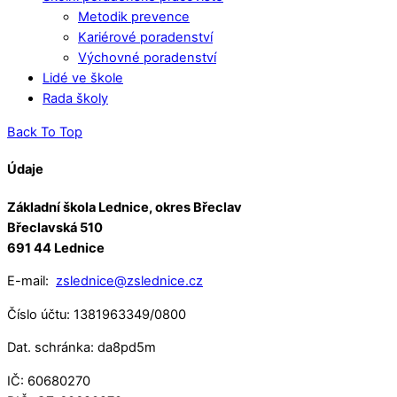
Metodik prevence
Kariérové poradenství
Výchovné poradenství
Lidé ve škole
Rada školy
Back To Top
Údaje
Základní škola Lednice, okres Břeclav
Břeclavská 510
691 44 Lednice
E-mail:
zslednice@zslednice.cz
Číslo účtu: 1381963349/0800
Dat. schránka: da8pd5m
IČ: 60680270