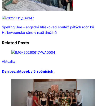
Spelling Bee – anglická hláskovací soutěž pátých ročníků
Halloweenské ráno v naší družině
Related Posts
Aktuality
Den bez aktovek v 5. ročnících