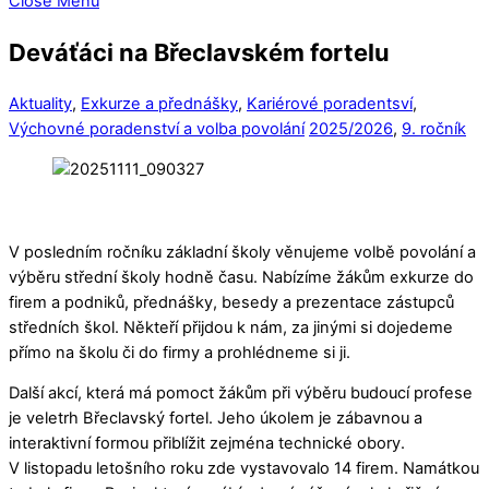
Close Menu
Deváťáci na Břeclavském fortelu
Aktuality
,
Exkurze a přednášky
,
Kariérové poradentsví
,
Výchovné poradenství a volba povolání
2025/2026
,
9. ročník
V posledním ročníku základní školy věnujeme volbě povolání a
výběru střední školy hodně času. Nabízíme žákům exkurze do
firem a podniků, přednášky, besedy a prezentace zástupců
středních škol. Někteří přijdou k nám, za jinými si dojedeme
přímo na školu či do firmy a prohlédneme si ji.
Další akcí, která má pomoct žákům při výběru budoucí profese
je veletrh Břeclavský fortel. Jeho úkolem je zábavnou a
interaktivní formou přiblížit zejména technické obory.
V listopadu letošního roku zde vystavovalo 14 firem. Namátkou