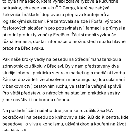
to byla firma Racio, která vyrábí zdravé rýžové a kukuřičné
potraviny, chlapce zaujalo ČD Cargo, které se zabývá
železniční nákladní dopravou a přeprava kontejnerů a
logistickými službami
.
Prezentovala se zde i Fosfa, výrobce
fosforových sloučenin pro potravinářství, farmacii a průmysl a
přírodní produkty značky FeelEco
.
Žáci si mohli vyzkoušet
různá řemesla, dostali informace o možnostech studia hlavně
práce na Břeclavsku.
Pak naše kroky vedly na besedu na Střední manažerskou a
zdravotnickou školu v Břeclavi. Byly nám představeny dva
studijní obory : praktická sestra a marketing a mediální tvorba.
Žáci se dozvěděli, že absolventi marketingu najdou uplatnění
v bankovnictví, cestovním ruchu, ve státní a veřejné správě.
Pro větší představu o nárocích na studium praktické sestry
jsme navštívili i odbornou učebnu.
Na poslední část našeho dne jsme se rozdělili: žáci 9.A
pokračovali na besedu do knihovny a žáci 9.B do K centra, kde
besedovali o vlivu alkoholismu, užívání drog a kouření na život
mladých lidí.