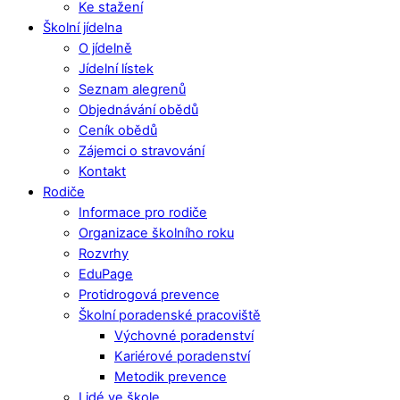
Ke stažení
Školní jídelna
O jídelně
Jídelní lístek
Seznam alegrenů
Objednávání obědů
Ceník obědů
Zájemci o stravování
Kontakt
Rodiče
Informace pro rodiče
Organizace školního roku
Rozvrhy
EduPage
Protidrogová prevence
Školní poradenské pracoviště
Výchovné poradenství
Kariérové poradenství
Metodik prevence
Lidé ve škole