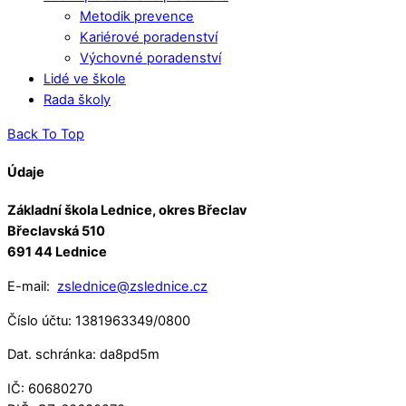
Metodik prevence
Kariérové poradenství
Výchovné poradenství
Lidé ve škole
Rada školy
Back To Top
Údaje
Základní škola Lednice, okres Břeclav
Břeclavská 510
691 44 Lednice
E-mail:
zslednice@zslednice.cz
Číslo účtu: 1381963349/0800
Dat. schránka: da8pd5m
IČ: 60680270