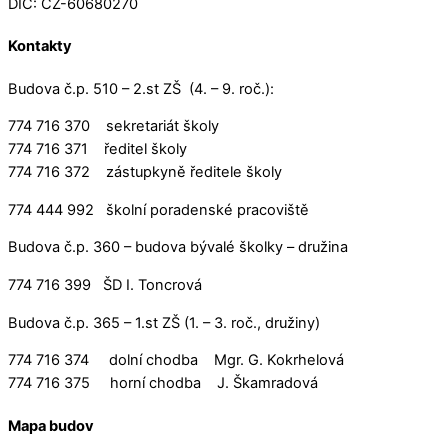
DIČ: CZ-60680270
Kontakty
Budova č.p. 510 – 2.st ZŠ (4. – 9. roč.):
774 716 370 sekretariát školy
774 716 371 ředitel školy
774 716 372 zástupkyně ředitele školy
774 444 992 školní poradenské pracoviště
Budova č.p. 360 – budova bývalé školky – družina
774 716 399 ŠD I. Toncrová
Budova č.p. 365 – 1.st ZŠ (1. – 3. roč., družiny)
774 716 374 dolní chodba Mgr. G. Kokrhelová
774 716 375 horní chodba J. Škamradová
Mapa budov