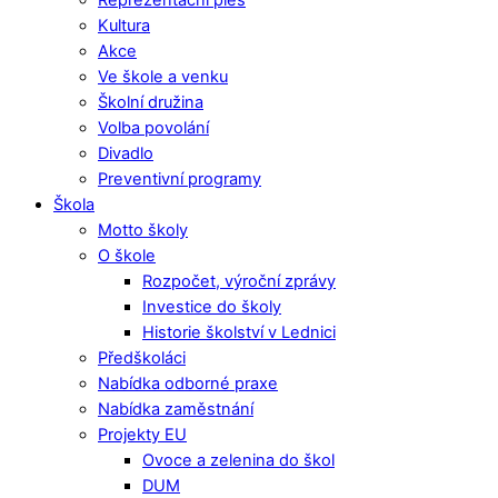
Kultura
Akce
Ve škole a venku
Školní družina
Volba povolání
Divadlo
Preventivní programy
Škola
Motto školy
O škole
Rozpočet, výroční zprávy
Investice do školy
Historie školství v Lednici
Předškoláci
Nabídka odborné praxe
Nabídka zaměstnání
Projekty EU
Ovoce a zelenina do škol
DUM