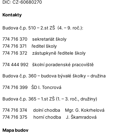
DIČ: CZ-60680270
Kontakty
Budova č.p. 510 – 2.st ZŠ (4. – 9. roč.):
774 716 370 sekretariát školy
774 716 371 ředitel školy
774 716 372 zástupkyně ředitele školy
774 444 992 školní poradenské pracoviště
Budova č.p. 360 – budova bývalé školky – družina
774 716 399 ŠD I. Toncrová
Budova č.p. 365 – 1.st ZŠ (1. – 3. roč., družiny)
774 716 374 dolní chodba Mgr. G. Kokrhelová
774 716 375 horní chodba J. Škamradová
Mapa budov