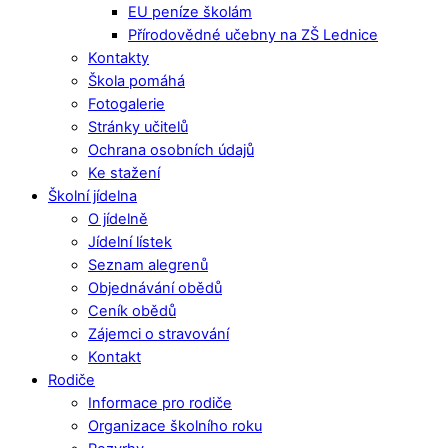
EU peníze školám
Přírodovědné učebny na ZŠ Lednice
Kontakty
Škola pomáhá
Fotogalerie
Stránky učitelů
Ochrana osobních údajů
Ke stažení
Školní jídelna
O jídelně
Jídelní lístek
Seznam alegrenů
Objednávání obědů
Ceník obědů
Zájemci o stravování
Kontakt
Rodiče
Informace pro rodiče
Organizace školního roku