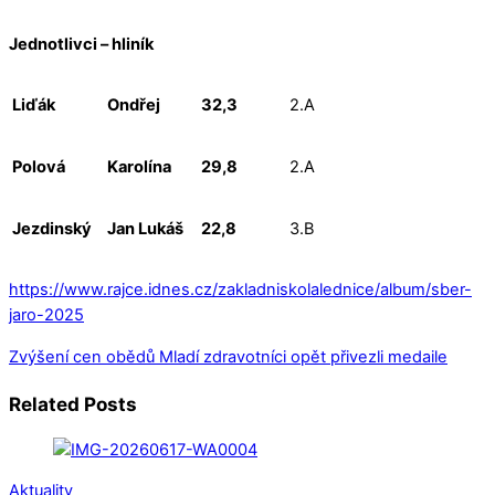
Jednotlivci – hliník
Liďák
Ondřej
32,3
2.A
Polová
Karolína
29,8
2.A
Jezdinský
Jan Lukáš
22,8
3.B
https://www.rajce.idnes.cz/zakladniskolalednice/album/sber-
jaro-2025
Zvýšení cen obědů
Mladí zdravotníci opět přivezli medaile
Related Posts
Aktuality