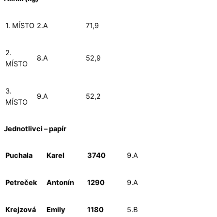
1. MÍSTO
2.A
71,9
2.
8.A
52,9
MÍSTO
3.
9.A
52,2
MÍSTO
Jednotlivci – papír
Puchala
Karel
3740
9.A
Petreček
Antonín
1290
9.A
Krejzová
Emily
1180
5.B