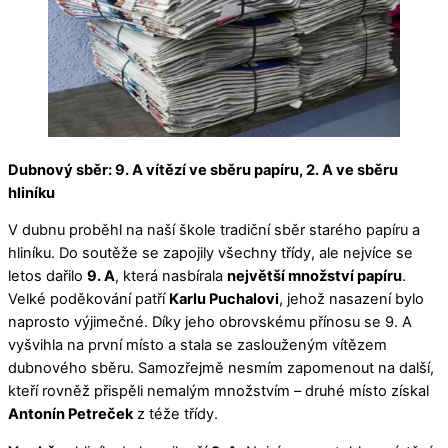
Dubnový sběr: 9. A vítězí ve sběru papíru, 2. A ve sběru
hliníku
V dubnu proběhl na naší škole tradiční sběr starého papíru a
hliníku. Do soutěže se zapojily všechny třídy, ale nejvíce se
letos dařilo
9. A
, která nasbírala
největší množství papíru
.
Velké poděkování patří
Karlu Puchalovi
, jehož nasazení bylo
naprosto výjimečné. Díky jeho obrovskému přínosu se 9. A
vyšvihla na první místo a stala se zaslouženým vítězem
dubnového sběru. Samozřejmě nesmím zapomenout na další,
kteří rovněž přispěli nemalým množstvím – druhé místo získal
Antonín Petreček
z téže třídy.