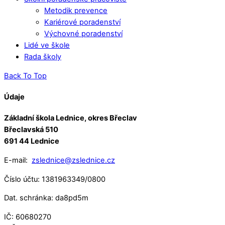
Metodik prevence
Kariérové poradenství
Výchovné poradenství
Lidé ve škole
Rada školy
Back To Top
Údaje
Základní škola Lednice, okres Břeclav
Břeclavská 510
691 44 Lednice
E-mail:
zslednice@zslednice.cz
Číslo účtu: 1381963349/0800
Dat. schránka: da8pd5m
IČ: 60680270