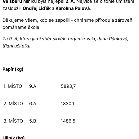
Ve sběru
hliníku byla nejlepší
2. A
. Nejvíce se o tohle umístění
zasloužili
Ondřej Liďák
a
Karolína
Polová
.
Děkujeme všem, kdo se zapojili – chráníme přírodu a zároveň
pomáháme škole!
Za 9. A, která jarní sběr skvěle organizovala, Jana Pánková,
třídní učitelka
Papír (kg)
1. MÍSTO
9.A
5893,7
2. MÍSTO
6.A
1830,1
3. MÍSTO
5.B
1486,5
Hliník (kg)