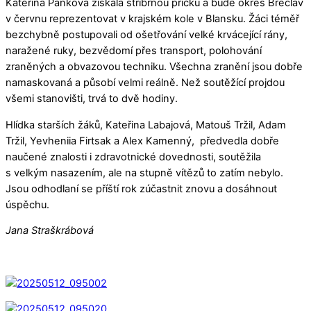
Kateřina Pánková získala stříbrnou příčku a bude okres Břeclav
v červnu reprezentovat v krajském kole v Blansku. Žáci téměř
bezchybně postupovali od ošetřování velké krvácející rány,
naražené ruky, bezvědomí přes transport, polohování
zraněných a obvazovou techniku. Všechna zranění jsou dobře
namaskovaná a působí velmi reálně. Než soutěžící projdou
všemi stanovišti, trvá to dvě hodiny.
Hlídka starších žáků, Kateřina Labajová, Matouš Tržil, Adam
Tržil, Yevheniia Firtsak a Alex Kamenný, předvedla dobře
naučené znalosti i zdravotnické dovednosti, soutěžila
s velkým nasazením, ale na stupně vítězů to zatím nebylo.
Jsou odhodlaní se příští rok zúčastnit znovu a dosáhnout
úspěchu.
Jana Straškrábová