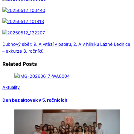
Dubnový sběr: 9. A vítězí v papíru, 2. A v hliníku
Lázně Lednice
– exkurze 8. ročníků
Related Posts
Aktuality
Den bez aktovek v 5. ročnících