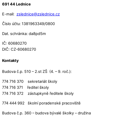
691 44 Lednice
E-mail:
zslednice@zslednice.cz
Číslo účtu: 1381963349/0800
Dat. schránka: da8pd5m
IČ: 60680270
DIČ: CZ-60680270
Kontakty
Budova č.p. 510 – 2.st ZŠ (4. – 9. roč.):
774 716 370 sekretariát školy
774 716 371 ředitel školy
774 716 372 zástupkyně ředitele školy
774 444 992 školní poradenské pracoviště
Budova č.p. 360 – budova bývalé školky – družina