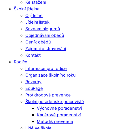
Ke stažení
Školní jídelna
O jídelně
Jídelní lístek
Seznam alegrenů
Objednávání obědů
Ceník obědů
Zájemci o stravování
Kontakt
Rodiče
Informace pro rodiče
Organizace školního roku
Rozvrhy
EduPage
Protidrogová prevence
Školní poradenské pracoviště
Výchovné poradenství
Kariérové poradenství
Metodik prevence
Lidé ve škole