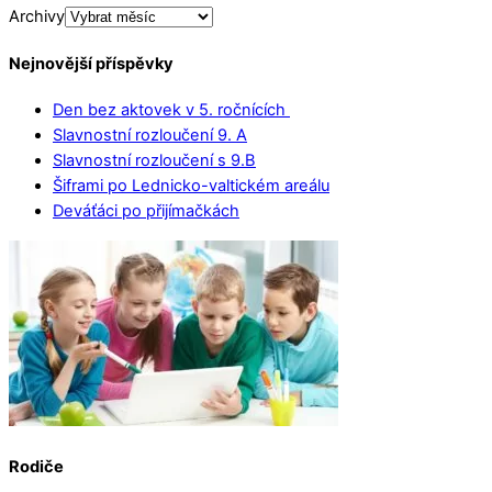
Archivy
Nejnovější příspěvky
Den bez aktovek v 5. ročnících
Slavnostní rozloučení 9. A
Slavnostní rozloučení s 9.B
Šiframi po Lednicko-valtickém areálu
Deváťáci po přijímačkách
Rodiče