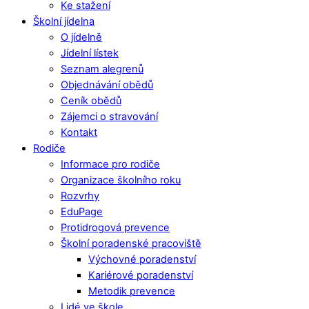
Ke stažení
Školní jídelna
O jídelně
Jídelní lístek
Seznam alegrenů
Objednávání obědů
Ceník obědů
Zájemci o stravování
Kontakt
Rodiče
Informace pro rodiče
Organizace školního roku
Rozvrhy
EduPage
Protidrogová prevence
Školní poradenské pracoviště
Výchovné poradenství
Kariérové poradenství
Metodik prevence
Lidé ve škole