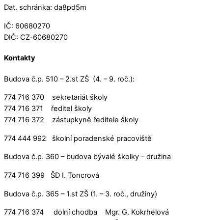
Dat. schránka: da8pd5m
IČ: 60680270
DIČ: CZ-60680270
Kontakty
Budova č.p. 510 – 2.st ZŠ (4. – 9. roč.):
774 716 370 sekretariát školy
774 716 371 ředitel školy
774 716 372 zástupkyně ředitele školy
774 444 992 školní poradenské pracoviště
Budova č.p. 360 – budova bývalé školky – družina
774 716 399 ŠD I. Toncrová
Budova č.p. 365 – 1.st ZŠ (1. – 3. roč., družiny)
774 716 374 dolní chodba Mgr. G. Kokrhelová