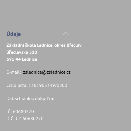
Back
Údaje
To
Základní škola Lednice, okres Břeclav
Top
Břeclavská 510
691 44 Lednice
E-mail:
zslednice@zslednice.cz
Číslo účtu: 1381963349/0800
Dat. schránka: da8pd5m
IČ: 60680270
DIČ: CZ-60680270