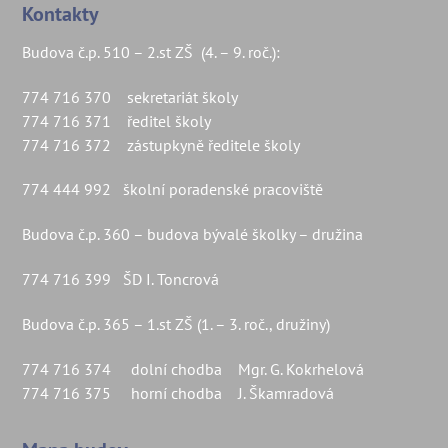
Kontakty
Budova č.p. 510 – 2.st ZŠ (4. – 9. roč.):
774 716 370 sekretariát školy
774 716 371 ředitel školy
774 716 372 zástupkyně ředitele školy
774 444 992 školní poradenské pracoviště
Budova č.p. 360 – budova bývalé školky – družina
774 716 399 ŠD I. Toncrová
Budova č.p. 365 – 1.st ZŠ (1. – 3. roč., družiny)
774 716 374 dolní chodba Mgr. G. Kokrhelová
774 716 375 horní chodba J. Škamradová