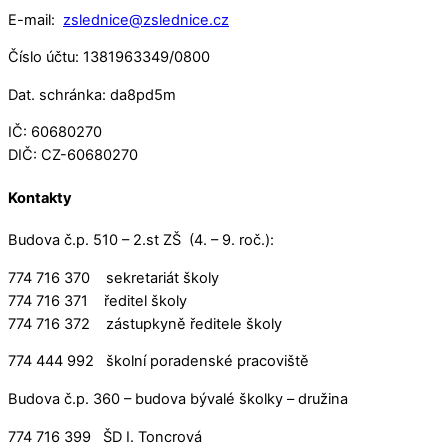
E-mail:
zslednice@zslednice.cz
Číslo účtu: 1381963349/0800
Dat. schránka: da8pd5m
IČ: 60680270
DIČ: CZ-60680270
Kontakty
Budova č.p. 510 – 2.st ZŠ (4. – 9. roč.):
774 716 370 sekretariát školy
774 716 371 ředitel školy
774 716 372 zástupkyně ředitele školy
774 444 992 školní poradenské pracoviště
Budova č.p. 360 – budova bývalé školky – družina
774 716 399 ŠD I. Toncrová