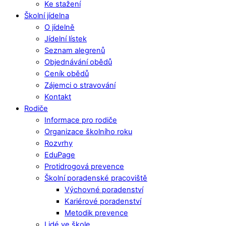
Ke stažení
Školní jídelna
O jídelně
Jídelní lístek
Seznam alegrenů
Objednávání obědů
Ceník obědů
Zájemci o stravování
Kontakt
Rodiče
Informace pro rodiče
Organizace školního roku
Rozvrhy
EduPage
Protidrogová prevence
Školní poradenské pracoviště
Výchovné poradenství
Kariérové poradenství
Metodik prevence
Lidé ve škole