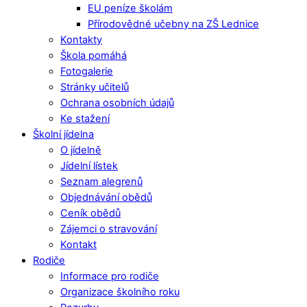
EU peníze školám
Přírodovědné učebny na ZŠ Lednice
Kontakty
Škola pomáhá
Fotogalerie
Stránky učitelů
Ochrana osobních údajů
Ke stažení
Školní jídelna
O jídelně
Jídelní lístek
Seznam alegrenů
Objednávání obědů
Ceník obědů
Zájemci o stravování
Kontakt
Rodiče
Informace pro rodiče
Organizace školního roku