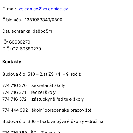
E-mail:
zslednice@zslednice.cz
Číslo účtu: 1381963349/0800
Dat. schránka: da8pd5m
IČ: 60680270
DIČ: CZ-60680270
Kontakty
Budova č.p. 510 – 2.st ZŠ (4. – 9. roč.):
774 716 370 sekretariát školy
774 716 371 ředitel školy
774 716 372 zástupkyně ředitele školy
774 444 992 školní poradenské pracoviště
Budova č.p. 360 – budova bývalé školky – družina
774 716 399 ŠD I. Toncrová