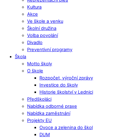
Kultura
Akce
Ve škole a venku
Školní družina
Volba povolání
Divadlo
Preventivní programy
Škola
Motto školy
O škole
Rozpočet, výroční zprávy
Investice do školy
Historie školství v Lednici
Předškoláci
Nabídka odborné praxe
Nabídka zaměstnání
Projekty EU
Ovoce a zelenina do škol
DUM