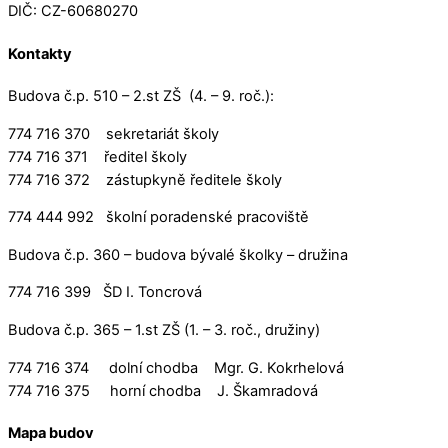
DIČ: CZ-60680270
Kontakty
Budova č.p. 510 – 2.st ZŠ (4. – 9. roč.):
774 716 370 sekretariát školy
774 716 371 ředitel školy
774 716 372 zástupkyně ředitele školy
774 444 992 školní poradenské pracoviště
Budova č.p. 360 – budova bývalé školky – družina
774 716 399 ŠD I. Toncrová
Budova č.p. 365 – 1.st ZŠ (1. – 3. roč., družiny)
774 716 374 dolní chodba Mgr. G. Kokrhelová
774 716 375 horní chodba J. Škamradová
Mapa budov