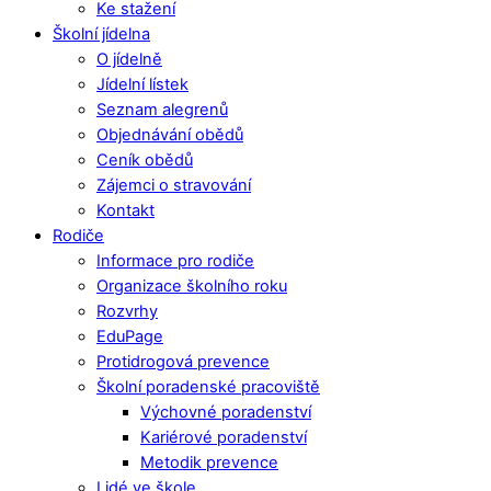
Ke stažení
Školní jídelna
O jídelně
Jídelní lístek
Seznam alegrenů
Objednávání obědů
Ceník obědů
Zájemci o stravování
Kontakt
Rodiče
Informace pro rodiče
Organizace školního roku
Rozvrhy
EduPage
Protidrogová prevence
Školní poradenské pracoviště
Výchovné poradenství
Kariérové poradenství
Metodik prevence
Lidé ve škole