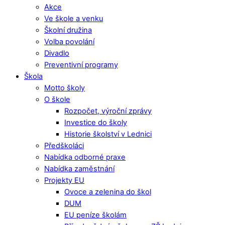
Akce
Ve škole a venku
Školní družina
Volba povolání
Divadlo
Preventivní programy
Škola
Motto školy
O škole
Rozpočet, výroční zprávy
Investice do školy
Historie školství v Lednici
Předškoláci
Nabídka odborné praxe
Nabídka zaměstnání
Projekty EU
Ovoce a zelenina do škol
DUM
EU peníze školám