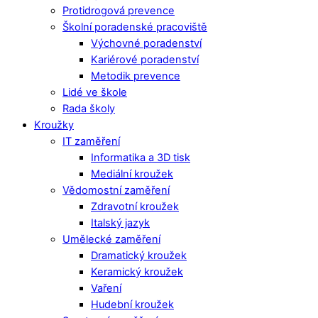
Protidrogová prevence
Školní poradenské pracoviště
Výchovné poradenství
Kariérové poradenství
Metodik prevence
Lidé ve škole
Rada školy
Kroužky
IT zaměření
Informatika a 3D tisk
Mediální kroužek
Vědomostní zaměření
Zdravotní kroužek
Italský jazyk
Umělecké zaměření
Dramatický kroužek
Keramický kroužek
Vaření
Hudební kroužek