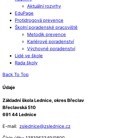
Aktuální rozvrhy
EduPage
Protidrogová prevence
Školní poradenské pracoviště
Metodik prevence
Kariérové poradenství
Výchovné poradenství
Lidé ve škole
Rada školy
Back To Top
Údaje
Základní škola Lednice, okres Břeclav
Břeclavská 510
691 44 Lednice
E-mail:
zslednice@zslednice.cz
Číslo účtu: 1381963349/0800