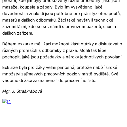
prostor, kde jim byly představeny různé procedury, jako jsou
masáže, koupele a zábaly. Bylo jim vysvětleno, jaké
dovednosti a znalosti jsou potřebné pro práci fyzioterapeutů,
masérů a dalších odborníků. Žáci také navštívili technické
zázemí lázní, kde se seznámili s provozem bazénů, saun a
dalších zařízení.
Během exkurze měli žáci možnost klást otázky a diskutovat o
různých profesích s odborníky z praxe. Mohli tak lépe
pochopit, jaké jsou požadavky a nároky jednotlivých povolání.
Exkurze byla pro žáky velmi přínosná, protože nabízí široké
množství zajímavých pracovních pozic v místě bydliště. Své
vědomosti žáci zaznamenali do pracovního listu.
Mgr. J. Straškrábová