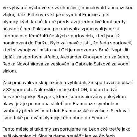
Ve výtvarné výchově se všichni činili, namalovali francouzskou
vlajku, dále Eiffelovu věž jako symbol Francie a pět
olympijských kruhů, které představují jednotlivé kontinenty
účastníků her. Pak jsme pokračovali a zpracovali jsme si
informace o téměř 40 českých sportovcích, kteří jsou již
nominovaní do Paříže. Bylo zajímavé zjistit, že řada sportovců,
kteří si vybojovali místo na LOH je narozena v Brně. Např. Jiří
Lipták za sportovní střelbu, Alexander Choupenitch za šerm,
Radka Novotníková za veslování a Gabriela Satková za vodní
slalom.
Žáci pracovali ve skupinkách a vyhledali, že sportovci se utkají
v 32 sportech. Nakreslili si maskota LOH, budou to dvě
červené figurky Phryges, které jsou inspirovány pokrývkou
hlavy, jež je po mnoha staletí pro Francouze symbolem
svobody především od dob Francouzské revoluce. Sledovali
jsme také putování olympijského ohně do Francie.
Tento měsíc si také my zasportujeme na Lednické tretře jako
naši olympionici. Sice budeme soutěžit jen ve čtyřech