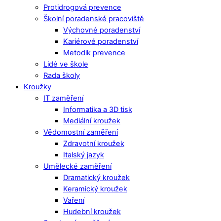
Protidrogová prevence
Školní poradenské pracoviště
Výchovné poradenství
Kariérové poradenství
Metodik prevence
Lidé ve škole
Rada školy
Kroužky
IT zaměření
Informatika a 3D tisk
Mediální kroužek
Vědomostní zaměření
Zdravotní kroužek
Italský jazyk
Umělecké zaměření
Dramatický kroužek
Keramický kroužek
Vaření
Hudební kroužek