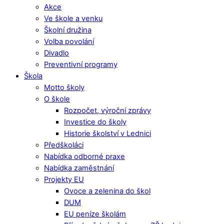
Akce
Ve škole a venku
Školní družina
Volba povolání
Divadlo
Preventivní programy
Škola
Motto školy
O škole
Rozpočet, výroční zprávy
Investice do školy
Historie školství v Lednici
Předškoláci
Nabídka odborné praxe
Nabídka zaměstnání
Projekty EU
Ovoce a zelenina do škol
DUM
EU peníze školám