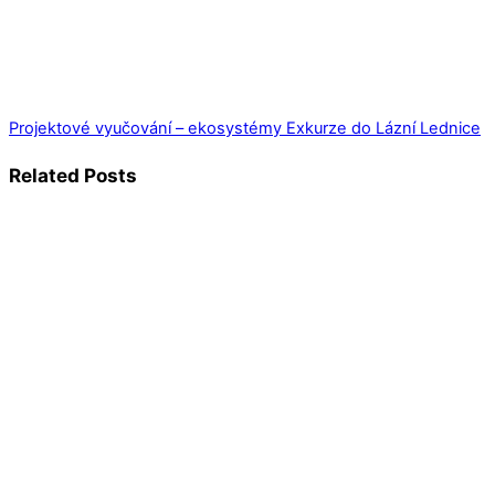
Projektové vyučování – ekosystémy
Exkurze do Lázní Lednice
Related Posts