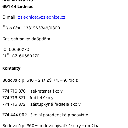
691 44 Lednice
E-mail:
zslednice@zslednice.cz
Číslo účtu: 1381963349/0800
Dat. schránka: da8pd5m
IČ: 60680270
DIČ: CZ-60680270
Kontakty
Budova č.p. 510 – 2.st ZŠ (4. – 9. roč.):
774 716 370 sekretariát školy
774 716 371 ředitel školy
774 716 372 zástupkyně ředitele školy
774 444 992 školní poradenské pracoviště
Budova č.p. 360 – budova bývalé školky – družina