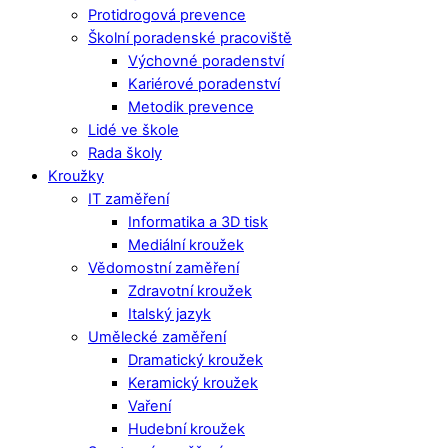
Protidrogová prevence
Školní poradenské pracoviště
Výchovné poradenství
Kariérové poradenství
Metodik prevence
Lidé ve škole
Rada školy
Kroužky
IT zaměření
Informatika a 3D tisk
Mediální kroužek
Vědomostní zaměření
Zdravotní kroužek
Italský jazyk
Umělecké zaměření
Dramatický kroužek
Keramický kroužek
Vaření
Hudební kroužek