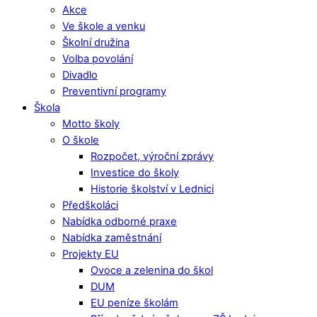
Akce
Ve škole a venku
Školní družina
Volba povolání
Divadlo
Preventivní programy
Škola
Motto školy
O škole
Rozpočet, výroční zprávy
Investice do školy
Historie školství v Lednici
Předškoláci
Nabídka odborné praxe
Nabídka zaměstnání
Projekty EU
Ovoce a zelenina do škol
DUM
EU peníze školám