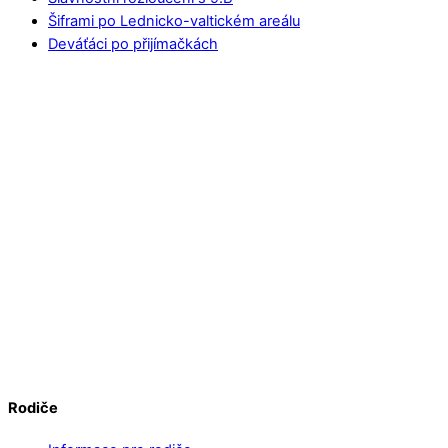
Šiframi po Lednicko-valtickém areálu
Deváťáci po přijímačkách
Rodiče