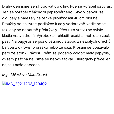
Druhý den jsme se šli podívat do dílny, kde se vyráběl papyrus.
Ten se vyráběl z šáchoru papírodárného. Stvoly papyru se
oloupaly a nařezaly na tenké proužky asi 40 cm dlouhé.
Proužky se na tvrdé podložce kladly vodorovně vedle sebe
tak, aby se nepatrně překrývaly. Přes tuto vrstvu se svisle
kladla vrstva druhá. Výrobek se uhladil, usušil a mohlo se začít
psát. Na papyrus se psalo většinou šťávou z nezralých ořechů,
barvou z okrového prášku nebo ze sazí. K psaní se používalo
pero ze stonku rákosu. Nám se podařilo vyrobit malý papyrus,
ovšem psát na něj jsme se neodvažovali. Hieroglyfy přece jen
nejsou naše abeceda.
Mgr. Miloslava Mandíková