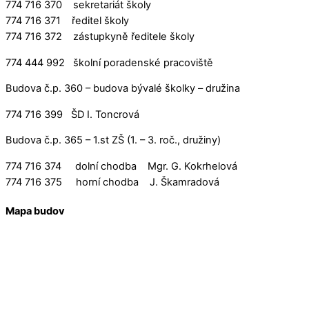
774 716 370 sekretariát školy
774 716 371 ředitel školy
774 716 372 zástupkyně ředitele školy
774 444 992 školní poradenské pracoviště
Budova č.p. 360 – budova bývalé školky – družina
774 716 399 ŠD I. Toncrová
Budova č.p. 365 – 1.st ZŠ (1. – 3. roč., družiny)
774 716 374 dolní chodba Mgr. G. Kokrhelová
774 716 375 horní chodba J. Škamradová
Mapa budov