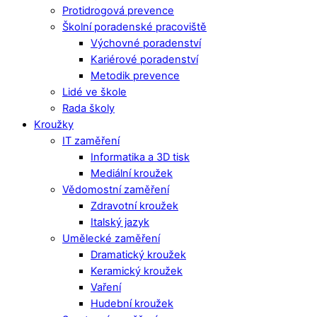
Protidrogová prevence
Školní poradenské pracoviště
Výchovné poradenství
Kariérové poradenství
Metodik prevence
Lidé ve škole
Rada školy
Kroužky
IT zaměření
Informatika a 3D tisk
Mediální kroužek
Vědomostní zaměření
Zdravotní kroužek
Italský jazyk
Umělecké zaměření
Dramatický kroužek
Keramický kroužek
Vaření
Hudební kroužek