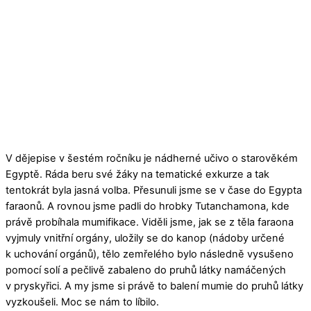
V dějepise v šestém ročníku je nádherné učivo o starověkém
Egyptě. Ráda beru své žáky na tematické exkurze a tak
tentokrát byla jasná volba. Přesunuli jsme se v čase do Egypta
faraonů. A rovnou jsme padli do hrobky Tutanchamona, kde
právě probíhala mumifikace. Viděli jsme, jak se z těla faraona
vyjmuly vnitřní orgány, uložily se do kanop (nádoby určené
k uchování orgánů), tělo zemřelého bylo následně vysušeno
pomocí solí a pečlivě zabaleno do pruhů látky namáčených
v pryskyřici. A my jsme si právě to balení mumie do pruhů látky
vyzkoušeli. Moc se nám to líbilo.