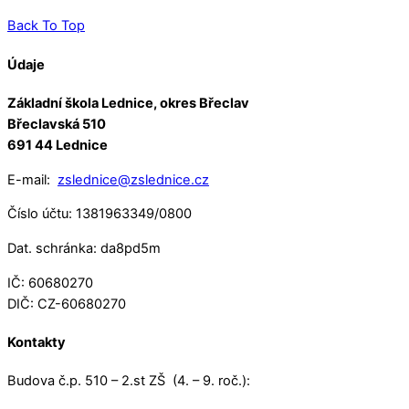
Back To Top
Údaje
Základní škola Lednice, okres Břeclav
Břeclavská 510
691 44 Lednice
E-mail:
zslednice@zslednice.cz
Číslo účtu: 1381963349/0800
Dat. schránka: da8pd5m
IČ: 60680270
DIČ: CZ-60680270
Kontakty
Budova č.p. 510 – 2.st ZŠ (4. – 9. roč.):