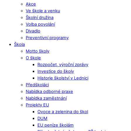
Akce
Ve škole a venku
Školní družina
Volba povolání
Divadlo
Preventivní programy
Škola
Motto školy
O škole
Rozpočet, výroční zprávy
Investice do školy
Historie školství v Lednici
Předškoláci
Nabídka odborné praxe
Nabídka zaměstnání
Projekty EU
Ovoce a zelenina do škol
DUM
EU peníze školám