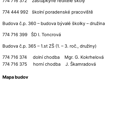
774 716 372 zástupkyně ředitele školy
774 444 992 školní poradenské pracoviště
Budova č.p. 360 – budova bývalé školky – družina
774 716 399 ŠD I. Toncrová
Budova č.p. 365 – 1.st ZŠ (1. – 3. roč., družiny)
774 716 374 dolní chodba Mgr. G. Kokrhelová
774 716 375 horní chodba J. Škamradová
Mapa budov