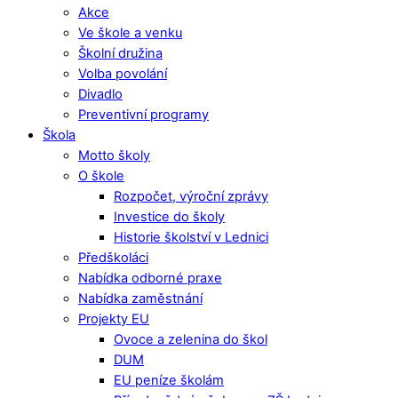
Akce
Ve škole a venku
Školní družina
Volba povolání
Divadlo
Preventivní programy
Škola
Motto školy
O škole
Rozpočet, výroční zprávy
Investice do školy
Historie školství v Lednici
Předškoláci
Nabídka odborné praxe
Nabídka zaměstnání
Projekty EU
Ovoce a zelenina do škol
DUM
EU peníze školám