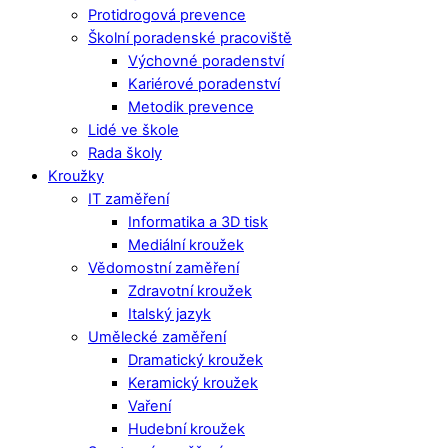
Protidrogová prevence
Školní poradenské pracoviště
Výchovné poradenství
Kariérové poradenství
Metodik prevence
Lidé ve škole
Rada školy
Kroužky
IT zaměření
Informatika a 3D tisk
Mediální kroužek
Vědomostní zaměření
Zdravotní kroužek
Italský jazyk
Umělecké zaměření
Dramatický kroužek
Keramický kroužek
Vaření
Hudební kroužek