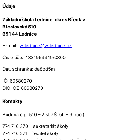
Údaje
Základní škola Lednice, okres Břeclav
Břeclavská 510
691 44 Lednice
E-mail:
zslednice@zslednice.cz
Číslo účtu: 1381963349/0800
Dat. schránka: da8pd5m
IČ: 60680270
DIČ: CZ-60680270
Kontakty
Budova č.p. 510 – 2.st ZŠ (4. – 9. roč.):
774 716 370 sekretariát školy
774 716 371 ředitel školy