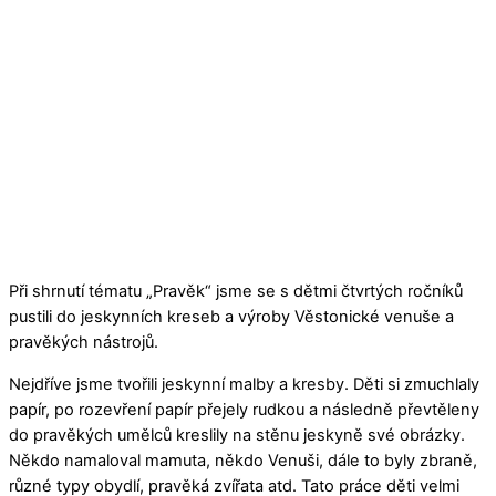
Při shrnutí tématu „Pravěk“ jsme se s dětmi čtvrtých ročníků
pustili do jeskynních kreseb a výroby Věstonické venuše a
pravěkých nástrojů.
Nejdříve jsme tvořili jeskynní malby a kresby. Děti si zmuchlaly
papír, po rozevření papír přejely rudkou a následně převtěleny
do pravěkých umělců kreslily na stěnu jeskyně své obrázky.
Někdo namaloval mamuta, někdo Venuši, dále to byly zbraně,
různé typy obydlí, pravěká zvířata atd. Tato práce děti velmi