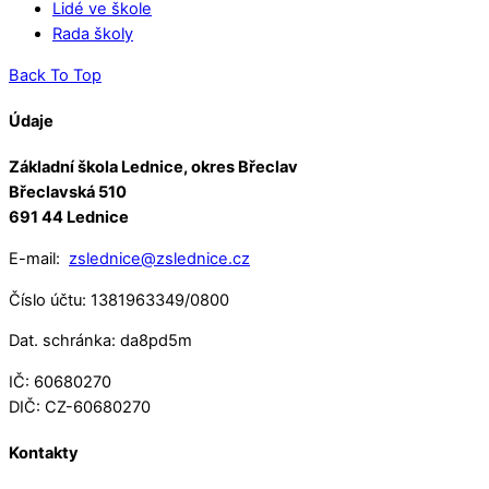
Lidé ve škole
Rada školy
Back To Top
Údaje
Základní škola Lednice, okres Břeclav
Břeclavská 510
691 44 Lednice
E-mail:
zslednice@zslednice.cz
Číslo účtu: 1381963349/0800
Dat. schránka: da8pd5m
IČ: 60680270
DIČ: CZ-60680270
Kontakty