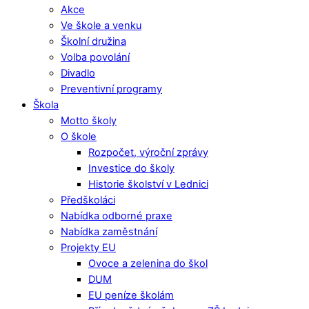
Akce
Ve škole a venku
Školní družina
Volba povolání
Divadlo
Preventivní programy
Škola
Motto školy
O škole
Rozpočet, výroční zprávy
Investice do školy
Historie školství v Lednici
Předškoláci
Nabídka odborné praxe
Nabídka zaměstnání
Projekty EU
Ovoce a zelenina do škol
DUM
EU peníze školám