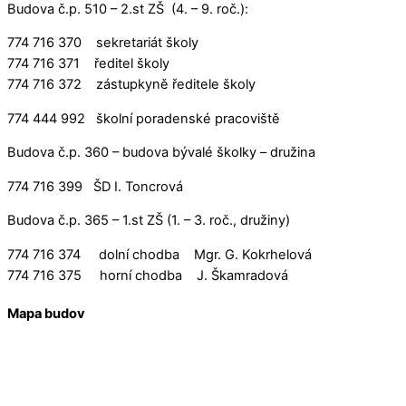
Budova č.p. 510 – 2.st ZŠ (4. – 9. roč.):
774 716 370 sekretariát školy
774 716 371 ředitel školy
774 716 372 zástupkyně ředitele školy
774 444 992 školní poradenské pracoviště
Budova č.p. 360 – budova bývalé školky – družina
774 716 399 ŠD I. Toncrová
Budova č.p. 365 – 1.st ZŠ (1. – 3. roč., družiny)
774 716 374 dolní chodba Mgr. G. Kokrhelová
774 716 375 horní chodba J. Škamradová
Mapa budov