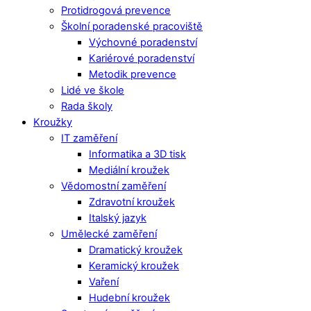
Protidrogová prevence
Školní poradenské pracoviště
Výchovné poradenství
Kariérové poradenství
Metodik prevence
Lidé ve škole
Rada školy
Kroužky
IT zaměření
Informatika a 3D tisk
Mediální kroužek
Vědomostní zaměření
Zdravotní kroužek
Italský jazyk
Umělecké zaměření
Dramatický kroužek
Keramický kroužek
Vaření
Hudební kroužek