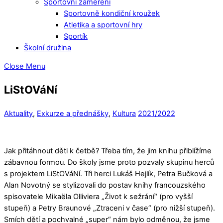
Sportovní zaměření
Sportovně kondiční kroužek
Atletika a sportovní hry
Sportík
Školní družina
Close Menu
LiStOVáNí
Aktuality
,
Exkurze a přednášky
,
Kultura
2021/2022
Jak přitáhnout děti k četbě? Třeba tím, že jim knihu přiblížíme
zábavnou formou. Do školy jsme proto pozvaly skupinu herců
s projektem LiStOVáNí. Tři herci Lukáš Hejlík, Petra Bučková a
Alan Novotný se stylizovali do postav knihy francouzského
spisovatele Mikaëla Olliviera „Život k sežrání“ (pro vyšší
stupeň) a Petry Braunové „Ztraceni v čase“ (pro nižší stupeň).
Smích dětí a pochvalné „super“ nám bylo odměnou, že jsme