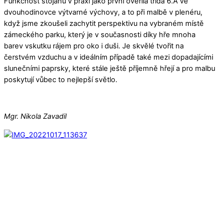
Funkčnost stojanů v praxi jako první ověřila třída 6.A ve
dvouhodinovce výtvarné výchovy, a to při malbě v plenéru,
když jsme zkoušeli zachytit perspektivu na vybraném místě
zámeckého parku, který je v současnosti díky hře mnoha
barev vskutku rájem pro oko i duši. Je skvělé tvořit na
čerstvém vzduchu a v ideálním případě také mezi dopadajícími
slunečními paprsky, které stále ještě příjemně hřejí a pro malbu
poskytují vůbec to nejlepší světlo.
Mgr. Nikola Zavadil