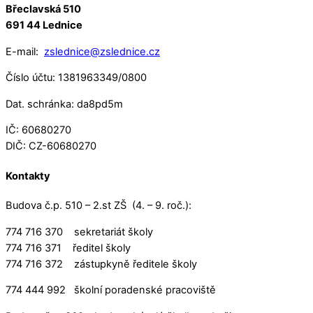
Břeclavská 510
691 44 Lednice
E-mail:
zslednice@zslednice.cz
Číslo účtu: 1381963349/0800
Dat. schránka: da8pd5m
IČ: 60680270
DIČ: CZ-60680270
Kontakty
Budova č.p. 510 – 2.st ZŠ (4. – 9. roč.):
774 716 370 sekretariát školy
774 716 371 ředitel školy
774 716 372 zástupkyně ředitele školy
774 444 992 školní poradenské pracoviště