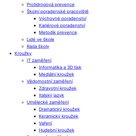
Protidrogová prevence
Školní poradenské pracoviště
Výchovné poradenství
Kariérové poradenství
Metodik prevence
Lidé ve škole
Rada školy
Kroužky
IT zaměření
Informatika a 3D tisk
Mediální kroužek
Vědomostní zaměření
Zdravotní kroužek
Italský jazyk
Umělecké zaměření
Dramatický kroužek
Keramický kroužek
Vaření
Hudební kroužek