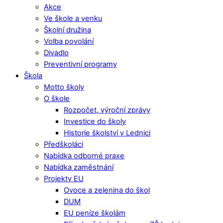
Akce
Ve škole a venku
Školní družina
Volba povolání
Divadlo
Preventivní programy
Škola
Motto školy
O škole
Rozpočet, výroční zprávy
Investice do školy
Historie školství v Lednici
Předškoláci
Nabídka odborné praxe
Nabídka zaměstnání
Projekty EU
Ovoce a zelenina do škol
DUM
EU peníze školám