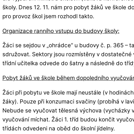
školy. Dnes 12. 11. nám pro pobyt žáků ve škole d
pro provoz škol jsem rozhodl takto.
Organizace ranního vstupu do budovy školy:
Žáci se sejdou v „ohrádce“ u budovy č. p. 365 – t
sdružovat. Sektory jsou rozmístěny v dostatečné 
třídní učitelka odvede do šatny a následně do tříd
Pobyt žáků ve škole během dopoledního vyučován
Žáci při pobytu ve škole mají neustále (v hodinách
žáky). Pouze při konzumaci svačiny (probíhá v lav
Nebude se vyučovat tělesná výchova (vycházky v
vyučování míchat. Žáci 1. tříd budou končit vyučov
třídách odvedeni na oběd do školní jídelny.