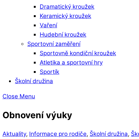
Dramatický kroužek
Keramický kroužek
Vaření
Hudební kroužek
Sportovní zaměření
Sportovně kondiční kroužek
Atletika a sportovní hry
Sportík
Školní družina
Close Menu
Obnovení výuky
Aktuality
,
Informace pro rodiče
,
Školní družina
,
Ško