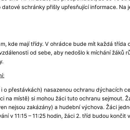
o datové schránky přišly upřesňující informace. Na 
am, kde mají třídy. V ohrádce bude mít každá třída
vzdálenosti od sebe, aby nedošlo k míchání žáků r
y.
í:
 i o přestávkách) nasazenou ochranu dýchacích cest 
ici na místě) si mohou žáci tuto ochranu sejmout. 
en nejsou zakázány) a hudební výchova. Žáci jedn
ání v 11:15 – 11:25 hodin, žáci 2. tříd budou končit