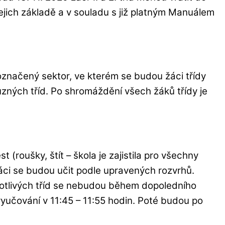
jejich základě a v souladu s již platným Manuálem
 označený sektor, ve kterém se budou žáci třídy
ůzných tříd. Po shromáždění všech žáků třídy je
(roušky, štít – škola je zajistila pro všechny
Žáci se budou učit podle upravených rozvrhů.
otlivých tříd se nebudou během dopoledního
 vyučování v 11:45 – 11:55 hodin. Poté budou po