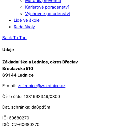
Metodik prevence
Kariérové poradenství
Výchovné poradenství
Lidé ve škole
Rada školy
Back To Top
Údaje
Základní škola Lednice, okres Břeclav
Břeclavská 510
691 44 Lednice
E-mail:
zslednice@zslednice.cz
Číslo účtu: 1381963349/0800
Dat. schránka: da8pd5m
IČ: 60680270
DIČ: CZ-60680270