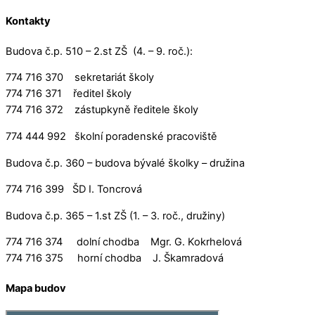
Kontakty
Budova č.p. 510 – 2.st ZŠ (4. – 9. roč.):
774 716 370 sekretariát školy
774 716 371 ředitel školy
774 716 372 zástupkyně ředitele školy
774 444 992 školní poradenské pracoviště
Budova č.p. 360 – budova bývalé školky – družina
774 716 399 ŠD I. Toncrová
Budova č.p. 365 – 1.st ZŠ (1. – 3. roč., družiny)
774 716 374 dolní chodba Mgr. G. Kokrhelová
774 716 375 horní chodba J. Škamradová
Mapa budov