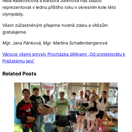
Nela Radkovičová a Barbora Juřenová nás budou
reprezentovat v lednu příštího roku v okresním kole této
olympiády.
Všem zúčastněným přejeme hodně zdaru a vítězům
gratulujeme.
Mgr. Jana Pánková, Mgr. Martina Schallenbergerová
Vánoce všemi smysly
Procházka dějinami „Od protektorátu k
Pražskému jaru“
Related Posts