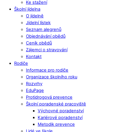
Ke stažení
Školní jídelna
O jídelně
Jídelní lístek
Seznam alegrenů
Objednávání obědů
Ceník obědů
Zájemci o stravování
Kontakt
Rodiče
Informace pro rodiče
Organizace školního roku
Rozvrhy
EduPage
Protidrogová prevence
Školní poradenské pracoviště
Výchovné poradenství
Kariérové poradenství
Metodik prevence
Lidé ve škole