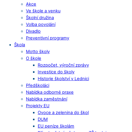
Akce
Ve škole a venku
Školní družina
Volba povolání
Divadlo
Preventivní programy
Škola
Motto školy
O škole
Rozpočet, výroční zprávy
Investice do školy
Historie školství v Lednici
Předškoláci
Nabídka odborné praxe
Nabídka zaměstnání
Projekty EU
Ovoce a zelenina do škol
DUM
EU peníze školám