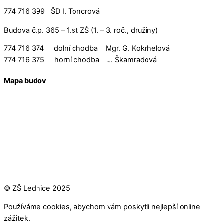
774 716 399 ŠD I. Toncrová
Budova č.p. 365 – 1.st ZŠ (1. – 3. roč., družiny)
774 716 374 dolní chodba Mgr. G. Kokrhelová
774 716 375 horní chodba J. Škamradová
Mapa budov
© ZŠ Lednice 2025
Používáme cookies, abychom vám poskytli nejlepší online
zážitek.