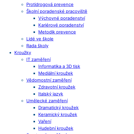
Protidrogová prevence
Školní poradenské pracoviště
Výchovné poradenství
Kariérové poradenství
Metodik prevence
Lidé ve škole
Rada školy
Kroužky
IT zaměření
Informatika a 3D tisk
Mediální kroužek
Vědomostní zaměření
Zdravotní kroužek
Italský jazyk
Umělecké zaměření
Dramatický kroužek
Keramický kroužek
Vaření
Hudební kroužek