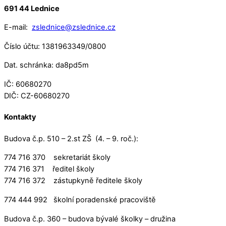
691 44 Lednice
E-mail:
zslednice@zslednice.cz
Číslo účtu: 1381963349/0800
Dat. schránka: da8pd5m
IČ: 60680270
DIČ: CZ-60680270
Kontakty
Budova č.p. 510 – 2.st ZŠ (4. – 9. roč.):
774 716 370 sekretariát školy
774 716 371 ředitel školy
774 716 372 zástupkyně ředitele školy
774 444 992 školní poradenské pracoviště
Budova č.p. 360 – budova bývalé školky – družina