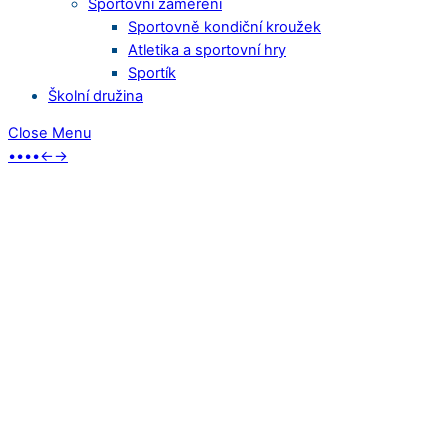
Sportovní zaměření
Sportovně kondiční kroužek
Atletika a sportovní hry
Sportík
Školní družina
Close Menu
•
•
•
•
←
→